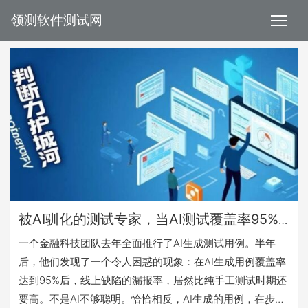
领测软件测试网
被AI驯化的测试专家，当AI测试覆盖率95%
时，缺陷漏报率反而更高了：判断力退化的
一个金融科技团队去年全面推行了AI生成测试用例。半年
真相是什么？
后，他们发现了一个令人困惑的现象：在AI生成用例覆盖率
达到95%后，线上缺陷的漏报率，居然比纯手工测试时期还
要高。不是AI不够聪明。恰恰相反，AI生成的用例，在步骤