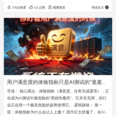
—— 当AI帮你省下80%的重复劳动，省下来的时间，你真的
216点热度
0人点赞
领测老贺
阅读全文
拿去思考了吗？ 还是，它们悄悄溜去刷手机、回复无关紧要
的群消息、以及对着AI生成的报告"一键转发"的缝隙里？ 老
贺这篇文章讲的，就是一个测试人在效率狂飙中，差点弄丢
判断力的故事。 那个被AI报告打了脸的周一早晨 数据产品
经理陈然打…
用户满意度的体验指标只是AI测试的“遮羞
布”：体验指标正在毒死AI系统
导读： 核心观点：体验指标（满意度、任务完成度等），正
在成为AI测试中最危险的“系统性毒药”。它并非无用，但行
业正在用一个极其危险的姿势使用它。 逻辑脉络： 第一
层：体验指标为什么会让人上瘾？ 因为它太舒服了。在AI这