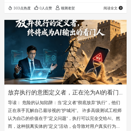
盖、0错误”报告，忽略了“输入字段为空+并发写入”这种AI逻
303点热度
0人点赞
领测老贺
阅读全文
辑无法覆盖的“荒谬组合”，最终导致生产环境崩溃。这个案
例的核心问题是——AI的精确性并非能力的证明，而是缺陷
的伪装。 随后，老贺剖析了测试工程师在陷入这种“安全幻
觉”后通常会采取的三种“自救”策略，并一一指出其谬误： 加
大AI算力投入 ：这…
放弃执行的意图定义者，正在沦为AI的看门
人
导读： 危险的认知陷阱：当“定义者”彻底放弃“执行”，他们
正在亲手瓦解自己最珍视的“护城河”。 许多高级测试工程师
认为自己的价值在于“定义问题”，执行可以完全交给AI。然
而，这种脱离实体的“定义”活动，会导致对用户真实行为的