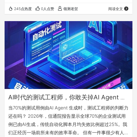
过屏幕，他揉了揉发酸的眼睛，心想：这要是逐行审查一
245点热度
0人点赞
领测老贺
阅读全文
遍，今天别想下班了。 更讽刺的是，他隐约记得上个月刚清
理过一批类似的AI生成用例——那些冗余的边界条件从没触
发过任何bug。办公室里空调嗡嗡作响，窗外知了的叫声一
阵阵传来，老张的咖啡早凉透了。他盯着屏幕上那行绿色
的"生成完成"，突然觉得这四个字有点…
AI时代的测试工程师，你敢关掉AI Agent 一
小时吗？
当70%的测试用例由AI Agent 生成时，测试工程师的判断力
还在吗？ 2026年，信通院报告显示全球70%的企业测试用
例已由AI生成，传统自动化脚本月均失效比例超过25%。我
们正经历一场前所未有的效率革命。 但有一件事很少有人提