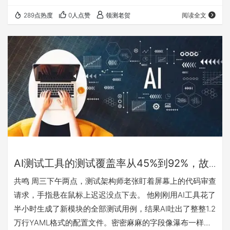
清晰度、边界条件罗列上，甚至比人工更“规范”。问题出在
289点热度
0人点赞
领测老贺
阅读全文
“审核”环节。那些被定义为“高维审核者”的资深测试工程
师，他们能一眼看出“这个用例逻辑不对”，但当被追问“哪里
不对，应该怎么改”时，答案变得模糊：“感觉……好像少了点
业务语义的考量。”他们失去了判断“好”的具体能力。 这事儿
让我想起一个更广为人知的矛…
AI测试工具的测试覆盖率从45%到92%，故
障率反而涨了15%
共鸣 周三下午两点，测试架构师老张盯着屏幕上的代码审查
请求，手指悬在鼠标上迟迟没点下去。 他刚刚用AI工具花了
半小时生成了新模块的全部测试用例，结果AI吐出了整整1.2
万行YAML格式的配置文件。密密麻麻的字段像瀑布一样滚