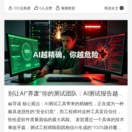
个概率黑盒面前，传统断言测试失效，转向用户感觉似乎是
302点热度
0人点赞
领测老贺
阅读全文
一种“顺势而为”。但这种“舒服”是有代价的——体验指标只
看结果、不看路径。用户点“满意”的背后，模型可能正在用3
倍的算力、充满幻觉的推理链路去“作弊”达成目标。 第二
层：这种依赖正在导致什么后果？ GitLab全球宕机8小时的
案例说明：体验指标天然回…
别让AI“养废”你的测试团队：AI测试报告越
“完美”，你的系统离崩溃越近
📖导读 核心观点：AI测试工具带来的精确性，正在成为一种
极具迷惑性的“安全幻觉”，而工程师对这种工具盲目信任，
恰恰是软件质量面临的最大风险。 老贺通过一个具体的技术
事故开篇：测试工程师陈阳因相信AI生成的“100%路径覆