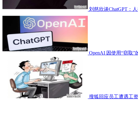
刘慈欣谈ChatGPT
OpenAI 因使用“窃取
搜狐回应员工遭遇工