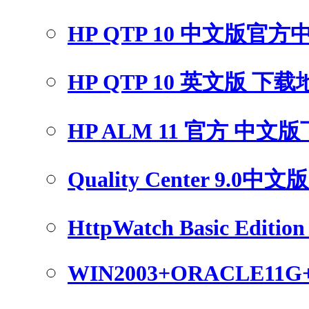
HP QTP 10 中文版官
HP QTP 10 英文版 下
HP ALM 11 官方 中文
Quality Center 9.0中
HttpWatch Basic Edition 
WIN2003+ORACLE11G