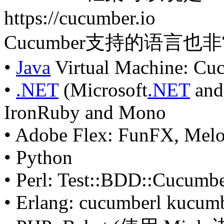
https://cucumber.io
Cucumber支持的语言
•
Java
Virtual Machine: C
•
.NET
(Microsoft
.NET
and
IronRuby and Mono
• Adobe Flex: FunFX, Mel
• Python
• Perl: Test::BDD::Cucumb
• Erlang: cucumberl kucum