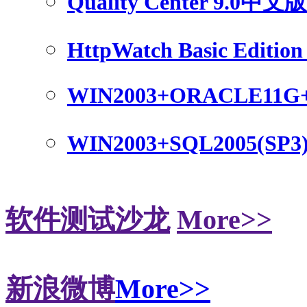
Quality Center 9.0中
HttpWatch Basic Edition 
WIN2003+ORACLE11G
WIN2003+SQL2005(SP3
软件测试沙龙
More>>
新浪微博
More>>