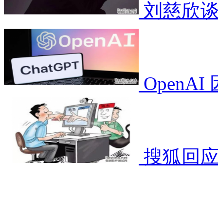
刘慈欣谈
OpenA
搜狐回