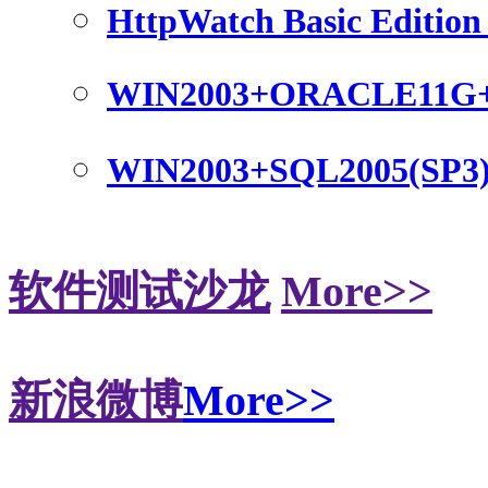
HttpWatch Basic Edition 
WIN2003+ORACLE11G
WIN2003+SQL2005(SP3
软件测试沙龙
More>>
新浪微博
More>>