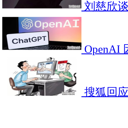
刘慈欣谈
OpenA
搜狐回