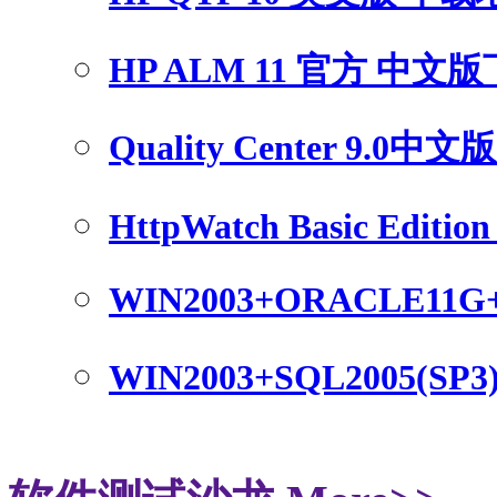
HP ALM 11 官方 中文
Quality Center 9.0中
HttpWatch Basic Edition 
WIN2003+ORACLE11G
WIN2003+SQL2005(SP3