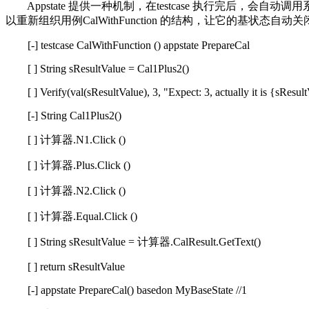
Appstate 提供一种机制，在testcase 执行完后，会自动调用系统函数
以重新组织用例CalWithFunction 的结构，让它的基
[-] testcase CalWithFunction () appstate PrepareCal
[ ] String sResultValue = Cal1Plus2()
[ ] Verify(val(sResultValue), 3, "Expect: 3, actually it is {sResul
[-] String Cal1Plus2()
[ ] 计算器.N1.Click ()
[ ] 计算器.Plus.Click ()
[ ] 计算器.N2.Click ()
[ ] 计算器.Equal.Click ()
[ ] String sResultValue = 计算器.CalResult.GetText()
[ ] return sResultValue
[-] appstate PrepareCal() basedon MyBaseState //1