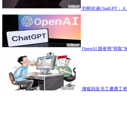
刘慈欣谈ChatGPT
OpenAI 因使用“窃取
搜狐回应员工遭遇工