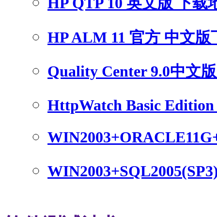
HP QTP 10 英文版 下
HP ALM 11 官方 中文
Quality Center 9.0中
HttpWatch Basic Edition 
WIN2003+ORACLE11G
WIN2003+SQL2005(SP3