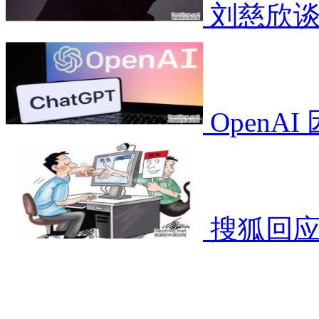
刘慈欣谈
OpenA
搜狐回