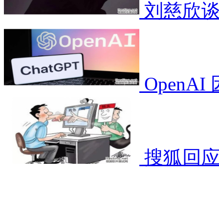
刘慈欣谈
OpenA
搜狐回