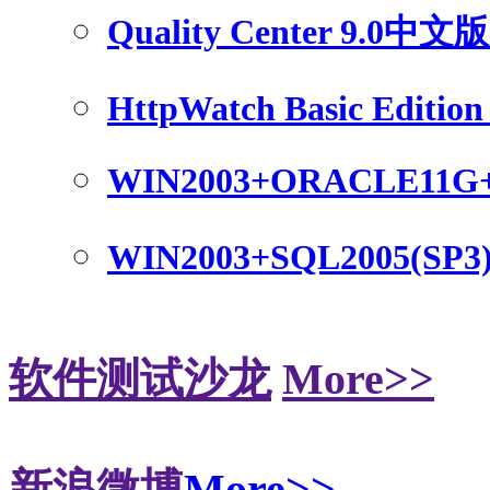
Quality Center 9.0中
HttpWatch Basic Edition 
WIN2003+ORACLE11G
WIN2003+SQL2005(SP3
软件测试沙龙
More>>
新浪微博
More>>