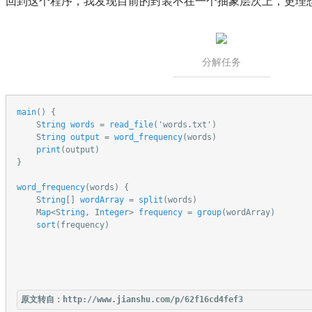
回到这个程序，我发现目前的封装不在一个抽象层次上，更理
分解任务
main
()
 {

    S
tring
words
 = 
read_file
('words.txt')
    S
tring
output
 = 
word_frequency
(words)
print
(output)
}

word_frequency
(words)
 {

    S
tring
[] 
wordArray
 = 
split
(words)
    M
ap
<S
tring
, I
nteger
> 
frequency
 = 
group
(wordArray)
sort
(frequency) 

原文转自：
http://www.jianshu.com/p/62f16cd4fef3