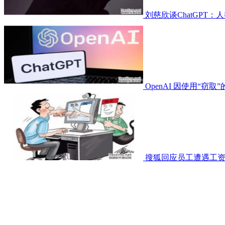
刘慈欣谈ChatGPT
OpenAI 因使用“窃取
搜狐回应员工遭遇工