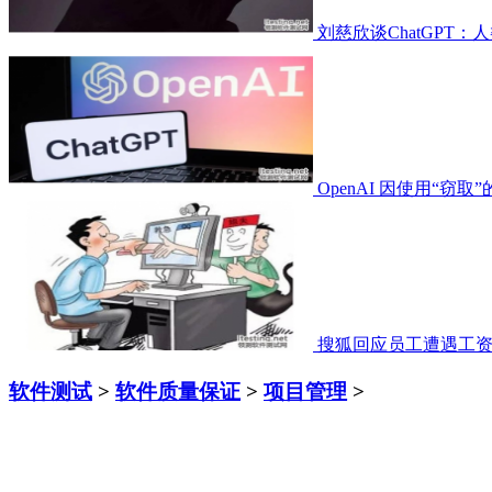
刘慈欣谈ChatGPT
OpenAI 因使用“窃取
搜狐回应员工遭遇工
软件测试
>
软件质量保证
>
项目管理
>