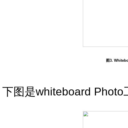
图3. White
下图是
whiteboard Phot