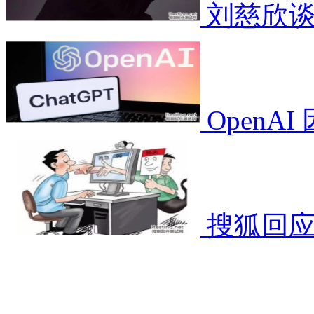
刘慈欣谈
OpenA
搜狐回