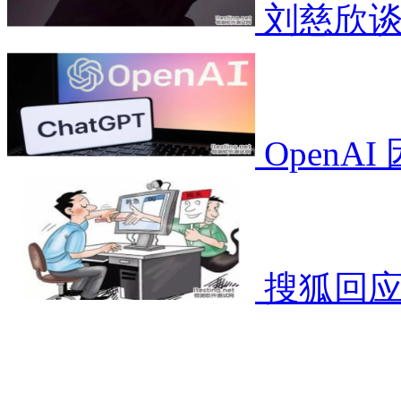
刘慈欣谈
OpenA
搜狐回