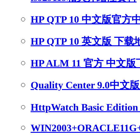
HP QTP 10 中文版官
HP QTP 10 英文版 下
HP ALM 11 官方 中文
Quality Center 9.0中
HttpWatch Basic Edition 
WIN2003+ORACLE11G