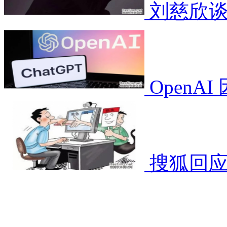
刘慈欣谈
OpenA
搜狐回