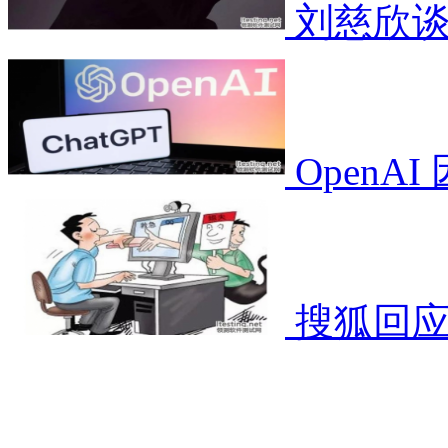
刘慈欣谈
OpenA
搜狐回