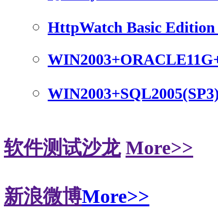
HttpWatch Basic Edition 
WIN2003+ORACLE11G
WIN2003+SQL2005(SP3
软件测试沙龙
More>>
新浪微博
More>>