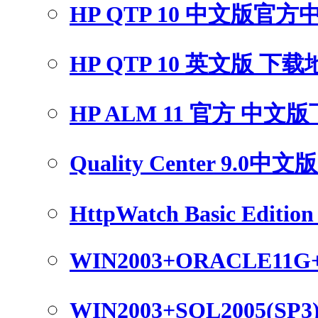
HP QTP 10 中文版官
HP QTP 10 英文版 下
HP ALM 11 官方 中文
Quality Center 9.0中
HttpWatch Basic Edition 
WIN2003+ORACLE11G
WIN2003+SQL2005(SP3