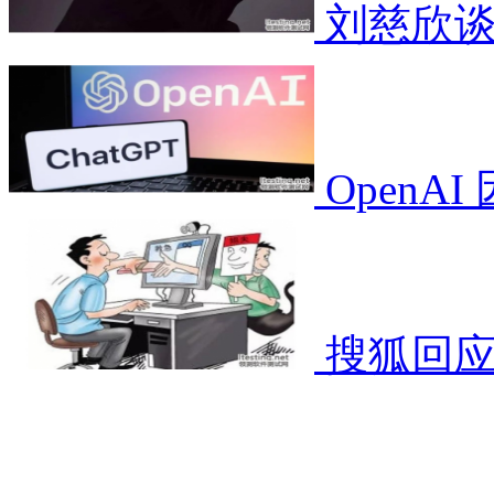
刘慈欣谈
OpenA
搜狐回