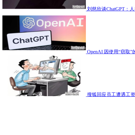
刘慈欣谈ChatGPT
OpenAI 因使用“窃取
搜狐回应员工遭遇工