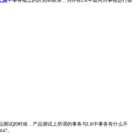
工具
中事务概念的区别和联系；另外在LR中如何对事物进行操
务在产品测试的时候，产品测试上所谓的事务与LR中事务有什么不
647。