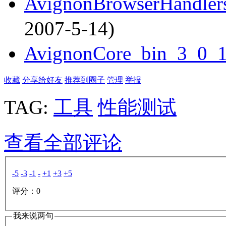
AvignonBrowserHandler
2007-5-14)
AvignonCore_bin_3_0_1
收藏
分享给好友
推荐到圈子
管理
举报
TAG:
工具
性能测试
查看全部评论
-5
-3
-1
-
+1
+3
+5
评分：
0
我来说两句