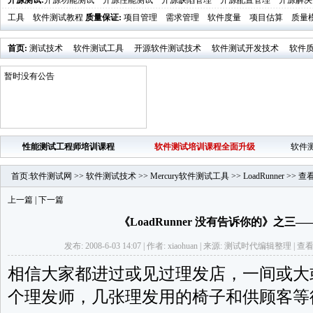
开源测试
:
开源功能测试
开源性能测试
开源缺陷管理
开源配置管理
开源解决
工具
软件测试教程
质量保证
:
项目管理
需求管理
软件度量
项目估算
质量
首页
:
测试技术
软件测试工具
开源软件测试技术
软件测试开发技术
软件
业界新闻
软件测试时代活动发布
暂时没有公告
性能测试工程师培训课程
软件测试培训课程全面升级
软件
首页
:
软件测试网
>>
软件测试技术
>>
Mercury软件测试工具
>>
LoadRunner
>>
查
上一篇
|
下一篇
《LoadRunner 没有告诉你的》之三
发布: 2008-6-03 14:07 | 作者: xiaohuan | 来源: 测试时代编辑整理 | 查看
相信大家都进过或见过理发店，一间或大
个理发师，几张理发用的椅子和供顾客等