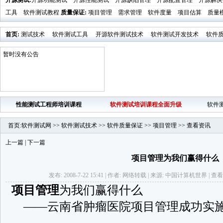
开源测试
:
开源功能测试
开源性能测试
开源缺陷管理
开源配置管理
开源解决
工具
软件测试教程
质量保证
:
项目管理
需求管理
软件度量
项目估算
质量
首页
:
测试技术
软件测试工具
开源软件测试技术
软件测试开发技术
软件
业界新闻
软件测试时代活动发布
暂时没有公告
性能测试工程师培训课程
软件测试培训课程全面升级
软件
首页
:
软件测试网
>>
软件测试技术
>>
软件质量保证
>>
项目管理
>>
查看资讯
上一篇
|
下一篇
项目管理为我们赢得什么
发布: 2008-7-22 15:41 | 作者: 网络转载 | 来源: 中国计算机世界 | 查看:
项目管理
为我们赢得什么
——云南省肿瘤医院项目管理成功实