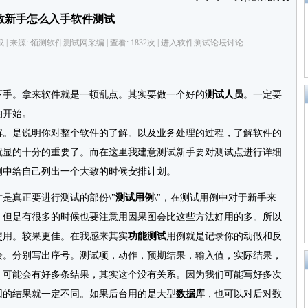
教新手怎么入手软件测试
网络转载 | 来源: 领测软件测试网采编 | 查看: 1832次 | 进入
软件测试论坛
讨论
下手。拿来软件就是一顿乱点。其实要做一个好的
测试人员
。一定要
的开始。
。是说明你对整个软件的了解。以及业务处理的过程，了解软件的
就显的十分的重要了。而在这里我建意测试新手要对测试点进行详细
例中给自己列出一个大致的时候安排计划。
真正要进行测试的部份\"
测试用例
\"，在测试用例中对于新手来
，但是有很多的时候也要注意用因果图会比这些方法好用的多。所以
使用。较果更佳。在我感来其实
功能测试
用例就是记录你的动做和反
表。分别写出序号。测试项，动作，预期结果，输入值，实际结果，
。可能会有好多条结果，其实这个没有关系。因为我们可能写好多次
回的结果就一定不同。如果后台用的是大型
数据库
，也可以对后对数