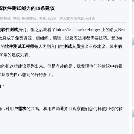
高软件测试能力的19条建议
者: 网络转载 | 来源: 网络转载 | 查看: 823次 | 进入
软件测试论坛
讨论
的
软件测试
员们。但之后我看了lolcats/icanhascheezburger 上的名人Ben
，信息成了免费资源，但组织，编辑，以及表达却都需要技巧。受Ben
功的
软件测试工程师
每人为刚入门的
测试人员
提出三条建议。其中的
00条的建议列表。
的把这些建议罗列出来。但是有趣的是，我发现他们的建议中有很
比我原先自己想到的好得多了。
项：
己对用户
需求
的共鸣。和用户沟通并且观察他们怎们样使用你的软