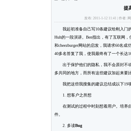
提
发布: 2011-1-12 11:41 | 作
我起初准备自己写10条建议给刚入门
Huh的一段演讲。Ben指出，有了互联网
和cheezburger网站的启发，我请求60名成
40多名答复了我，使我最终有了一个长达1
出于保护他们的隐私，我不会原封不动
多共同的地方，而所有这些建议加起来要
我把这些我搜集的建议总结成以下19
1. 想客户之所想
在测试的过程中时刻想着用户。培养自
件。
2. 多读
Bug