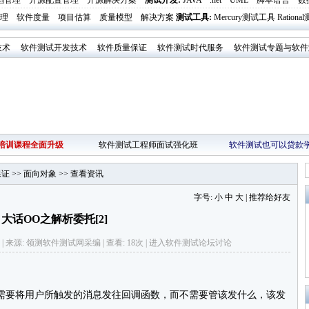
陷管理
开源配置管理
开源解决方案
测试开发
:
JAVA
.net
UML
脚本语言
数
理
软件度量
项目估算
质量模型
解决方案
测试工具
:
Mercury测试工具
Ration
技术
软件测试开发技术
软件质量保证
软件测试时代服务
软件测试专题与软件
培训课程全面升级
软件测试工程师面试强化班
软件测试也可以贷款
保证
>>
面向对象
>>
查看资讯
字号:
小
中
大
|
推荐给好友
大话OO之解析委托[2]
: 不详 | 来源: 领测软件测试网采编 | 查看: 18次 | 进入
软件测试论坛
讨论
只需要将用户所触发的消息发往回调函数，而不需要管该发什么，该发