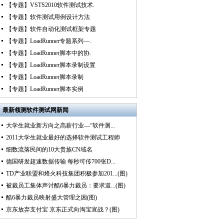
【专题】VSTS2010软件测试技术.
【专题】软件测试用例设计方法
【专题】软件自动化测试框架专题
【专题】LoadRunner专题系列—.
【专题】LoadRunner脚本中的协.
【专题】LoadRunner脚本录制设置
【专题】LoadRunner脚本录制
【专题】LoadRunner脚本实例
最新
领测软件测试网新闻
大学生就业新方向之高薪行业—“软件测...
2011大学生就业最好的选择软件测试工程师
细数流落民间的10大贵族CN域名
德国研发超速数据传输 每秒可传700张D...
TD产业联盟和烽火科技集团积极参加201...(图)
被裁员工集体声讨酷6暴力裁员：要求道...(图)
酷6暴力裁员映射盛大管理之困(图)
京东放弃支付宝 京东正式向淘宝宣战？(图)