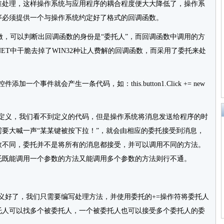
谁处理，这样操作系统与应用程序的耦合程度便大大降低了，操作系
序必须提供一个与操作系统约定好了格式的回调函数。
，可以判断出回调函数的身份是“委托人”，而回调函数中调用的方
NET中干脆去掉了WIN32种让人费解的回调函数，而采用了委托来处
加一个事件就会产生一条代码，如：this.button1.Click += new
的定义，我们看不到定义的代码，但是操作系统将消息发送给程序的时
要大喊一声“某某键被按下拉！”，就会由相应的委托接受到消息，
数不同，委托并不是将所有的消息都接受，并可以调用不同的方法。
托既能调用一个参数的方法又能调用多个参数的方法则行不通。
义好了，我们只需要编写处理方法，并使用委托的+=操作符将委托人
托人可以找多个被委托人，一个被委托人也可以接受多个委托人的委