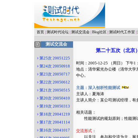
首页
|
测试时代论坛
|
测试交流会
|
Blog社区
|
测试时代工作室
|
测试交流会
第二十五次（北京）软
第25次 20051225
时间：2005-12-25 （周日） 下午1
第24次 20050918
地点：清华紫光办公楼（清华大学
第23次 20050717
中心。
第22次 20050612
主题：深入刨析性能测试
第21次 20050515
主讲
人：夏海涛
第20次 20050410
主讲人简介：某公司测试经理，有
第19次 20050313
相关话题：
第18次 20041219
性能测试的规划原则；性能测试
第17次 20041114
第16次 20041017
交流形式
：
以关注、参与和交流为主，展开