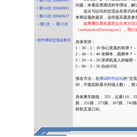
第15次 20040905
问题；本着应用测试科学理论，解
第14次 20040801
这次与以往的交流会在形式的有
第13次 20040627
本期议题的嘉宾，这些嘉宾愿意参
如果哪位朋友愿意出任本次交
第1次 － 第12次
（webmaster@ltesting.ne
软件测试交流会形式
具体安排：
1：30－2：30 你心里真的有谱
2：40－3：40 录脚本，跑脚本
3：50－4：50 讲讲机器人的秘
5：00－5：30 自由讨论
报名方法：在
测试时代论坛
的“交
ID，不能实际显示到场人数），望
具体乘车路线： 355，运通110，3
路，331路，375路，307路，743
轻轨五道口站。