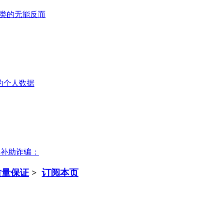
：人类的无能反而
”的个人数据
资补助诈骗：
质量保证
>
订阅本页