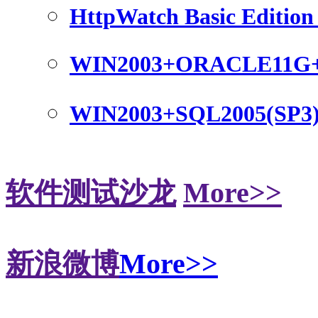
HttpWatch Basic Edition 
WIN2003+ORACLE11G
WIN2003+SQL2005(SP3
软件测试沙龙
More>>
新浪微博
More>>