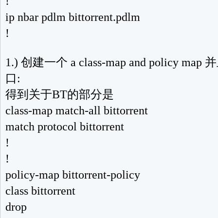
!
ip nbar pdlm bittorrent.pdlm
!
1.) 创建一个 a class-map and polic
口:
得到关于BT的部分是
class-map match-all bittorrent
match protocol bittorrent
!
!
policy-map bittorrent-policy
class bittorrent
drop