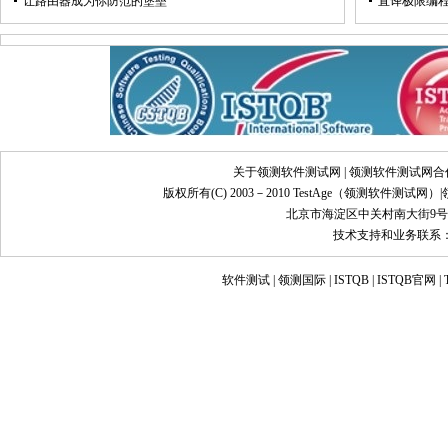
让路由器成为你防范的堡垒
直译极限编程
关于领测软件测试网
|
领测软件测试网合
版权所有(C) 2003－2010 TestAge（
领测软件测试网
）|
北京市海淀区中关村南大街9号
技术支持和业务联系：info@
软件测试
|
领测国际
|
ISTQB
|
ISTQB官网
|