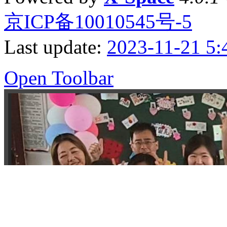
京ICP备10010545号-5
Last update:
2023-11-21 5:
Open Toolbar