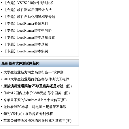
【专题】VSTS2010软件测试技术.
【专题】软件测试用例设计方法
【专题】软件自动化测试框架专题
【专题】LoadRunner专题系列—.
【专题】LoadRunner脚本中的协.
【专题】LoadRunner脚本录制设置
【专题】LoadRunner脚本录制
【专题】LoadRunner脚本实例
最新
领测软件测试网新闻
大学生就业新方向之高薪行业—“软件测...
2011大学生就业最好的选择软件测试工程师
唐骏演讲遭遇踢馆:不尊重嘉宾还是对社...
(图)
传iPad 2国内上市价3688元起 苏宁国美...(图)
令苹果不安的Windows 8上市十大传言(图)
微软看淡PC市场。对电脑市场前景不乐观
华为VS中兴：在欧起诉专利侵权
苹果公司营收和净利均超微软成为新霸主(图)