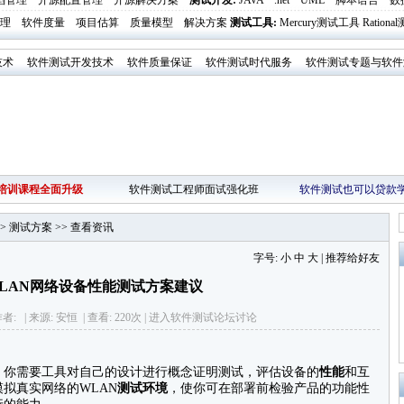
陷管理
开源配置管理
开源解决方案
测试开发
:
JAVA
.net
UML
脚本语言
数
理
软件度量
项目估算
质量模型
解决方案
测试工具
:
Mercury测试工具
Ration
技术
软件测试开发技术
软件质量保证
软件测试时代服务
软件测试专题与软件
培训课程全面升级
软件测试工程师面试强化班
软件测试也可以贷款
>
测试方案
>>
查看资讯
字号:
小
中
大
|
推荐给好友
LAN网络设备性能测试方案建议
| 作者: | 来源: 安恒 | 查看: 220次 | 进入
软件测试论坛
讨论
，你需要工具对自己的设计进行概念证明测试，评估设备的
性能
和互
拟真实网络的WLAN
测试环境
，使你可在部署前检验产品的功能性