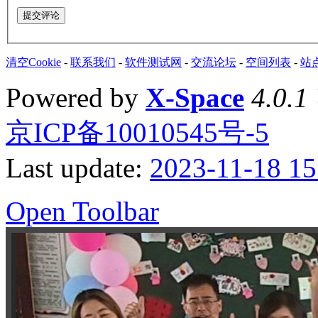
提交评论
清空Cookie
-
联系我们
-
软件测试网
-
交流论坛
-
空间列表
-
站
Powered by
X-Space
4.0.1
京ICP备10010545号-5
Last update:
2023-11-18 15
Open Toolbar