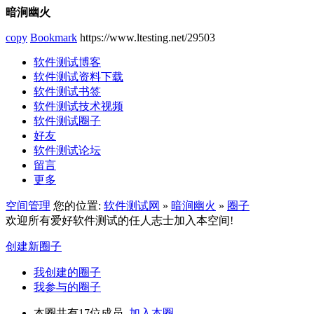
暗涧幽火
copy
Bookmark
https://www.ltesting.net/29503
软件测试博客
软件测试资料下载
软件测试书签
软件测试技术视频
软件测试圈子
好友
软件测试论坛
留言
更多
空间管理
您的位置:
软件测试网
»
暗涧幽火
»
圈子
欢迎所有爱好软件测试的任人志士加入本空间!
创建新圈子
我创建的圈子
我参与的圈子
本圈共有17位成员,
加入本圈