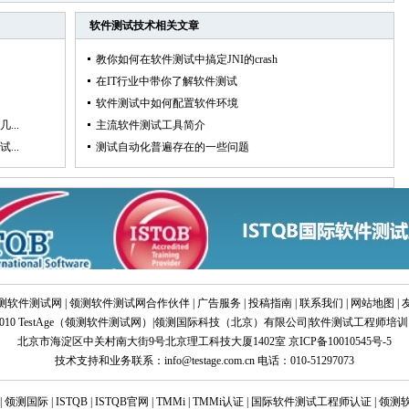
软件测试技术
相关文章
教你如何在软件测试中搞定JNI的crash
在IT行业中带你了解软件测试
软件测试中如何配置软件环境
...
主流软件测试工具简介
...
测试自动化普遍存在的一些问题
测软件测试网
|
领测软件测试网合作伙伴
|
广告服务
|
投稿指南
|
联系我们
|
网站地图
|
10 TestAge（
领测软件测试网
）|
领测国际科技（北京）有限公司
|
软件测试工程师培训
北京市海淀区中关村南大街9号北京理工科技大厦1402室
京ICP备10010545号-5
技术支持和业务联系：info@testage.com.cn 电话：010-51297073
|
领测国际
|
ISTQB
|
ISTQB官网
|
TMMi
|
TMMi认证
|
国际软件测试工程师认证
|
领测