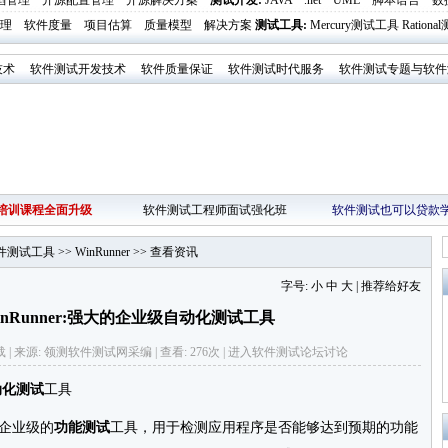
陷管理
开源配置管理
开源解决方案
测试开发
:
JAVA
.net
UML
脚本语言
数
理
软件度量
项目估算
质量模型
解决方案
测试工具
:
Mercury测试工具
Ration
技术
软件测试开发技术
软件质量保证
软件测试时代服务
软件测试专题与软件
培训课程全面升级
软件测试工程师面试强化班
软件测试也可以贷款
y软件测试工具
>>
WinRunner
>>
查看资讯
字号:
小
中
大
|
推荐给好友
nRunner:强大的企业级自动化测试工具
网络转载 | 来源: 领测软件测试网采编 | 查看: 276次 | 进入
软件测试论坛
讨论
动化测试
工具
是一种企业级的
功能测试
工具，用于检测应用程序是否能够达到预期的功能