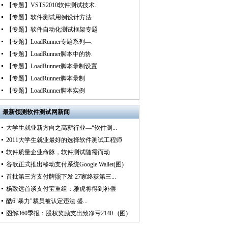
【专题】VSTS2010软件测试技术.
【专题】软件测试用例设计方法
【专题】软件自动化测试框架专题
【专题】LoadRunner专题系列—.
【专题】LoadRunner脚本中的协.
【专题】LoadRunner脚本录制设置
【专题】LoadRunner脚本录制
【专题】LoadRunner脚本实例
最新
领测软件测试网新闻
大学生就业新方向之高薪行业—“软件测...
2011大学生就业最好的选择软件测试工程师
软件质量企业命脉，软件测试随需而动
谷歌正式推出移动支付系统Google Wallet(图)
首批第三方支付牌照下发 27家终获第三...
杨致远首谈支付宝重组：雅虎将得到补偿
酷6"暴力"裁员被认定违法 盛...
图解360季报：股权奖励支出致净亏2140...(图)