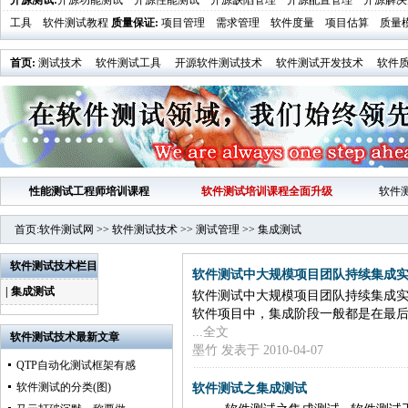
开源测试
:
开源功能测试
开源性能测试
开源缺陷管理
开源配置管理
开源解决
工具
软件测试教程
质量保证
:
项目管理
需求管理
软件度量
项目估算
质量
首页
:
测试技术
软件测试工具
开源软件测试技术
软件测试开发技术
软件
业界新闻
软件测试时代活动发布
性能测试工程师培训课程
软件测试培训课程全面升级
软件
首页
:
软件测试网
>>
软件测试技术
>>
测试管理
>>
集成测试
软件测试技术
栏目
软件测试中大规模项目团队持续集成
| 集成测试
软件测试中大规模项目团队持续集成实
软件项目中，集成阶段一般都是在最后，
...全文
软件测试技术最新文章
墨竹
发表于 2010-04-07
QTP自动化测试框架有感
软件测试的分类(图)
软件测试之集成测试