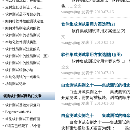
软件测试之集成测试 软件测试
马云打破沉默，称要做...
将...
...全文
支付宝低价转让，马云...
wangyajing
发表于 2010-03-16
软件测试是不可缺少的...
如何给软件性能测试定位
软件集成测试常用方案选型[2]
如何才能制定成功的软...
软件集成测试常用方案选型[2] 
软件测试中的功能测试...
文
本地化软件测试类型
wangyajing
发表于 2010-03-10
软件性能测试注意的几...
软件集成测试常用方案选型[1](图)
软件测试中的性能测试...(图)
软件集成测试常用方案选型[1] 
软件测试中的性能测试...
全文
软件测试经验小结
wangyajing
发表于 2010-03-10
自动化测试的一点看法
功能测试记录
白盒测试实例之十——集成测试的概念[2
白盒测试实例之十——集成测试的概
领测软件测试网热门文章
开始测试，需要写桩模块。测试的顺序：
wangyajing
发表于 2010-01-08
软件测试基础知识复习
Beginner with c# 4
白盒测试实例之十——集成测试的概念[1
常见软件测试工程师面...
白盒测试实例之十——集成测试的概
C语言已经死了，5个需...
块和驱动模块(以C语言为例)： 很多