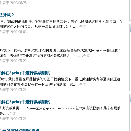
表于 2009-06-25
成测试？
单元测试的逻辑扩展。它的最简单的形式是：两个已经测试过的单元组合成一个
测试它们之间的接口。从这一层意义上讲，组件...
...全文
表于 2009-06-03
环境下，代码开发和架构形态的出现，这些是否是构成集成(integration)的原因?
该着手去做呢?在开发过程的早期还是晚期呢? ...
...全文
表于 2009-05-22
讲解在Spring中进行集成测试
时，我们尽量在屏蔽模块间相互干扰的情况下，重点关注模块内部逻辑的正确
测试则是在将模块整合在一起后进行的测试，它...
...全文
表于 2009-05-21
讲解在Spring中进行集成测试
供的测试帮助类 Spring在org.springframework.test包中为测试提供了几个有用的
...
...全文
表于 2009-05-21
件开发与外包测试集成