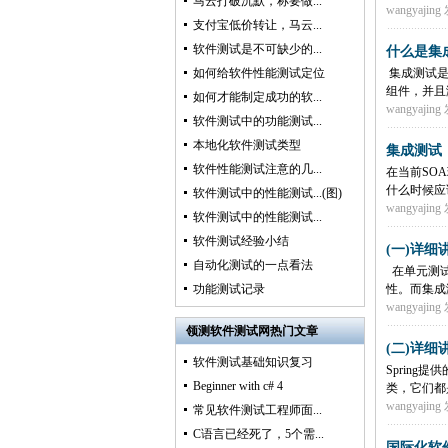
马云打破沉默，称要做...
wangyajing
发
支付宝低价转让，马云...
软件测试是不可缺少的...
什么是集
如何给软件性能测试定位
集成测试是
组件，并且
如何才能制定成功的软...
wangyajing
发
软件测试中的功能测试...
本地化软件测试类型
集成测试
软件性能测试注意的几...
在当前SOA
什么时候应
软件测试中的性能测试...(图)
wangyajing
发
软件测试中的性能测试...
软件测试经验小结
(一)详细
自动化测试的一点看法
在单元测试
功能测试记录
性。而集成
wangyajing
发
领测软件测试网热门文章
(二)详细
软件测试基础知识复习
Spring提
Beginner with c# 4
类，它们都是
wangyajing
发
常见软件测试工程师面...
C语言已经死了，5个需...
国际化软