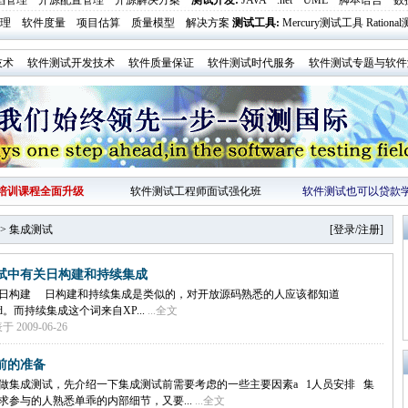
陷管理
开源配置管理
开源解决方案
测试开发
:
JAVA
.net
UML
脚本语言
数
理
软件度量
项目估算
质量模型
解决方案
测试工具
:
Mercury测试工具
Ration
技术
软件测试开发技术
软件质量保证
软件测试时代服务
软件测试专题与软件
培训课程全面升级
软件测试工程师面试强化班
软件测试也可以贷款
>
集成测试
[
登录
/
注册
]
试中有关日构建和持续集成
日构建 日构建和持续集成是类似的，对开放源码熟悉的人应该都知道
Build。而持续集成这个词来自XP...
...全文
 2009-06-26
前的准备
做集成测试，先介绍一下集成测试前需要考虑的一些主要因素a 1人员安排 集
求参与的人熟悉单乖的内部细节，又要...
...全文