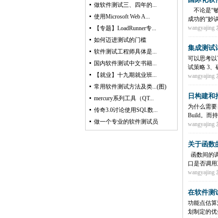
做软件测试三、四年的...
不论是“敏
使用Microsoft Web A...
成功的“妙诀
wangyajing
发
【专题】LoadRunner专...
如何迈进测试的门槛
集成测试
软件测试工程师具体是...
可以思考以
国内软件测试中文书籍...
试策略 3、
【就业】十九期就业班...
wangyajing
发
常用软件测试方法及类...(图)
日构建和
mercury系列工具（QT...
为什么需要
传奇3.0讨论使用SQL数...
Build。
做一个专业的软件测试员
wangyajing
发
关于函数
函数间的调
口是否调用
wangyajing
发
在软件测
功能点估算
划制定的优