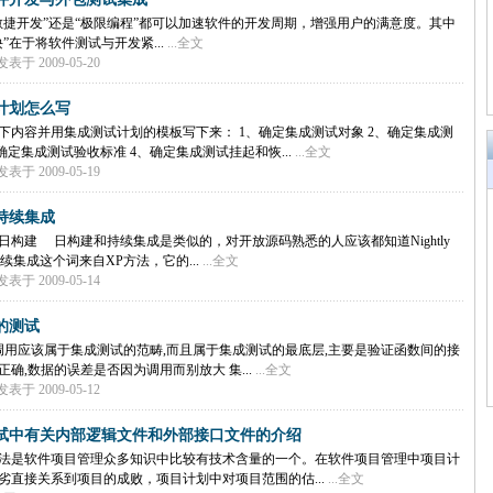
捷开发”还是“极限编程”都可以加速软件的开发周期，增强用户的满意度。其中
”在于将软件测试与开发紧...
...全文
表于 2009-05-20
计划怎么写
下内容并用集成测试计划的模板写下来： 1、确定集成测试对象 2、确定集成测
确定集成测试验收标准 4、确定集成测试挂起和恢...
...全文
表于 2009-05-19
持续集成
日构建 日构建和持续集成是类似的，对开放源码熟悉的人应该都知道Nightly
而持续集成这个词来自XP方法，它的...
...全文
表于 2009-05-14
的测试
用应该属于集成测试的范畴,而且属于集成测试的最底层,主要是验证函数间的接
正确,数据的误差是否因为调用而别放大 集...
...全文
表于 2009-05-12
试中有关内部逻辑文件和外部接口文件的介绍
法是软件项目管理众多知识中比较有技术含量的一个。在软件项目管理中项目计
劣直接关系到项目的成败，项目计划中对项目范围的估...
...全文