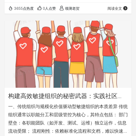
落地与迭代的核心引擎。领测老贺将系统阐述CoP的定位、
3655点热度
0人点赞
领测老贺
阅读全文
运作机制及其与测试策略的动态协同关系，为规模化敏捷组
织提供实践路径。 一、CoP在规模化敏捷中的定位与价值 1.
​设立初衷与核心定位​ ​初衷​：解决规模化敏捷中因团队分散、
实践不统一导致的质量风险扩散问题。例如某金融企业通过
CoP统一20+团队…
构建高效敏捷组织的秘密武器：实践社区
（CoP）全解析——从理论到落地实战指南
​一、传统组织与规模化价值驱动型敏捷组织的本质差异​ 传统
组织通常以职能分工和层级管控为核心，其特点包括： ​部门
壁垒​：各职能团队（如开发、测试、运维）独立运作，信息
流动受限； ​流程刚性​：依赖标准化流程和文档，难以快速响