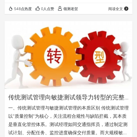
成测试用例、分析复杂缺陷、编写测试文档、甚至驱动自动
548点热度
0人点赞
领测老贺
阅读全文
化测试。 然而，机遇与挑战并存。你是否也面临以下困惑？
如何有效驾驭 AI 让它成为真正的助手而非 “猪队友”？ 如何
识别并规避 AI 带来的 “幻觉”、算法偏见等潜在风险？ 如何
制定组织级的 AI 测试战略 在这场技术变革中抢占先机？ 别
担心，全球软…
传统测试管理向敏捷测试领导力转型的完整
路径：角色转变、赋能策略与成功要素
一、传统测试管理与敏捷测试管理的本质区别 传统测试管理
以"质量控制"为核心，关注流程合规性与缺陷拦截，其本质
是垂直化管控体系。测试经理如同交通指挥员，通过制定测
试计划、分配任务、监控进度确保交付质量。而大规模敏捷