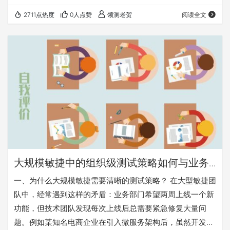
环境中的测试管理是横向赋能体系，敏捷测试组长的核心使
2711点热度
0人点赞
领测老贺
阅读全文
命是构建质量生态系统，推动"质量内建"。两者的差异体现
在三个维度： ​职责重心​：传统模式强调"执行监督"（如进度
跟踪、缺陷统计），敏捷模式聚焦"能力建设"（如自动化框
架优化、质量文化培育） ​组织结构​：传统测试是独立职能部
门，敏捷测试融入跨职能团队成为…
大规模敏捷中的组织级测试策略如何与业务
技术需求保持一致：引导式自我评估实践指
一、为什么大规模敏捷需要清晰的测试策略？​​ 在大型敏捷团
南
队中，经常遇到这样的矛盾：业务部门希望两周上线一个新
功能，但技术团队发现每次上线后总需要紧急修复大量问
题。例如某知名电商企业在引入微服务架构后，虽然开发速