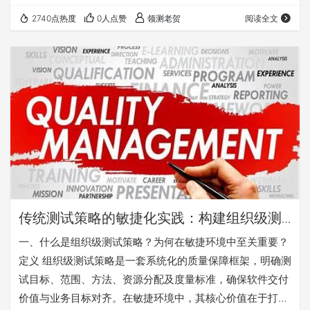
Guide 2020）。它通过明确的标准清单，将主观的"完成"转
2740点热度
0人点赞
领测老贺
阅读全文
化为可验证的客观标准。 与DoD紧密相关的另一个概念是 ​
DoR（Definition of Ready，就绪定义）​。DoR定义了用户
故事进入迭代开发前必须满足的条件（如需求澄清、验收标
准明确等），而DoD…
传统测试策略的敏捷化实践：构建组织级测
试策略的质量体系协作路径
​​一、什么是组织级测试策略？为何在敏捷环境中至关重要？​​ ​
定义​ 组织级测试策略是一套系统化的质量保障框架，明确测
试目标、范围、方法、资源分配及度量标准，确保软件交付
价值与业务目标对齐。在敏捷环境中，其核心价值在于打破