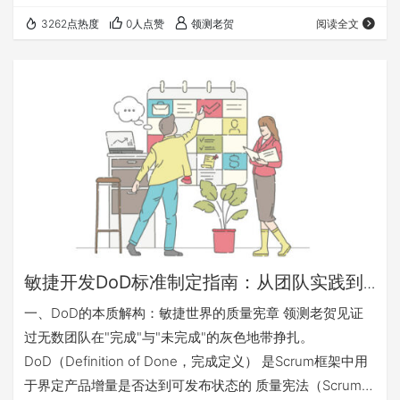
应变化； ​目标割裂​：部门目标与组织整体价值目标可能存在
3262点热度
0人点赞
领测老贺
阅读全文
偏差。 而规模化价值驱动型敏捷组织则以流动的知识和动态
的协作为基石： ​跨职能协作​：打破部门墙，通过小团队自治
与规模化协作实现端到端价值交付； ​持续改进文化​：鼓励实
验与反馈，将问题转化为改进机会； ​价值对齐​：所有活动围
绕客户价…
敏捷开发DoD标准制定指南：从团队实践到
组织级测试策略
一、DoD的本质解构：敏捷世界的质量宪章 领测老贺见证
过无数团队在"完成"与"未完成"的灰色地带挣扎。​
DoD（Definition of Done，完成定义）​​ 是Scrum框架中用
于界定产品增量是否达到可发布状态的 ​质量宪法​（Scrum