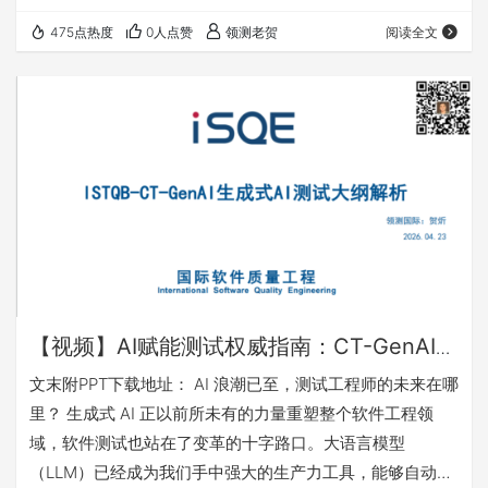
为应对这一需求，ISTQB® Agile Test Leadership at
475点热度
0人点赞
领测老贺
阅读全文
Scale（以下简称ISTQB®ATLaS）大规模敏捷测试领导力认
证应运而生，专为那些在大规模敏捷环境中担任领导职务的
测试专业人士设计。这一认证不仅帮助测试领导者提升敏捷
测试管理的战略视野，还能够优化团队协作、提升测试效
率，为组织…
【视频】AI赋能测试权威指南：CT-GenAI
生成式 AI 测试大纲全解析
文末附PPT下载地址： AI 浪潮已至，测试工程师的未来在哪
里？ 生成式 AI 正以前所未有的力量重塑整个软件工程领
域，软件测试也站在了变革的十字路口。大语言模型
（LLM）已经成为我们手中强大的生产力工具，能够自动生