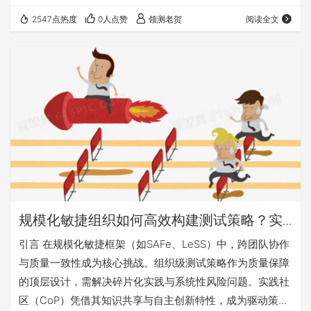
度提升了，但由于测试策略没有及时调整，生产环境的问题
2547点热度
0人点赞
领测老贺
阅读全文
数量反而翻倍。这说明，当组织规模扩大时，测试不能只停
留在"发现bug"的层面，而需要成为连接业务目标与技术落
地的桥梁。 测试策略就像团队的质量导航仪——它需要明确
回答三个问题： 当前业务最需要保障哪些质量目标？（比如
支付系统的稳定性＞界面动效的完美性） 现…
规模化敏捷组织如何高效构建测试策略？实
践社区（CoP）驱动质量内建实战指南
引言 在规模化敏捷框架（如SAFe、LeSS）中，跨团队协作
与质量一致性成为核心挑战。组织级测试策略作为质量保障
的顶层设计，需解决碎片化实践与系统性风险问题。实践社
区（CoP）凭借其知识共享与自主创新特性，成为驱动策略