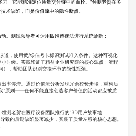
术刀，它能精准定位质量交付链中的血栓。"领测老贺在多
于技术缺陷，而是价值流中的隐性断点。
活动。测试领导者可运用四维透视法进行系统诊断：
n泳道，使用黄/绿信号卡标识测试准入条件。这种可视化
至小时级。实践印证了精益企业研究院的核心观点：流程
间），帮助团队识别交接环节的隐性瓶颈。
检出率停滞。通过价值流分析发现冗余校验步骤，重构后
实"原则——任何不能直接创造客户价值的活动都应被质
领测老贺在医疗设备团队推行的"3D用户故事地
on），将需求模糊导致的后期缺陷显著减少，实践了质量左移的核心思想。
。