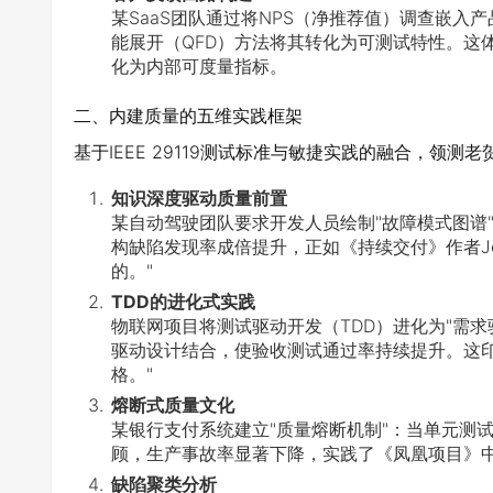
某SaaS团队通过将NPS（净推荐值）调查嵌
能展开（QFD）方法将其转化为可测试特性。这体
化为内部可度量指标。
二、内建质量的五维实践框架
基于IEEE 29119测试标准与敏捷实践的融合，领
知识深度驱动质量前置
某自动驾驶团队要求开发人员绘制"故障模式图谱
构缺陷发现率成倍提升，正如《持续交付》作者Jez
的。"
TDD的进化式实践
物联网项目将测试驱动开发（TDD）进化为"需求驱动开
驱动设计结合，使验收测试通过率持续提升。这印证了M
格。"
熔断式质量文化
某银行支付系统建立"质量熔断机制"：当单元测
顾，生产事故率显著下降，实践了《凤凰项目》中
缺陷聚类分析