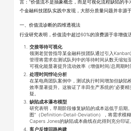
言："价值流不是抽象概念，而是可视化流程缺陷的手
个金融科技团队实践中发现，大部分质量问题并非源
一、价值流诊断的四维透视法
行业研究表明，价值流中超过60%的浪费源于非增值
交接等待可视化
领测老贺曾指导某金融科技团队通过引入Kanba
管理将需求在测试队列中的等待时间从数天缩短
可视化能显著提升流动效率（增值时间/总周期时
处理时间悖论分析
在某电商团队案例中，测试执行时间增加但缺陷
效率显著提升。这验证了丰田生产系统的"必要精
疑。
缺陷成本瀑布模型
研究表明，早期阶段修复缺陷的成本远低于后期。
图"（Definition-Detail-Deviati
Capers Jones的缺陷成本曲线在此得到充分印证
客户反馈回路构建