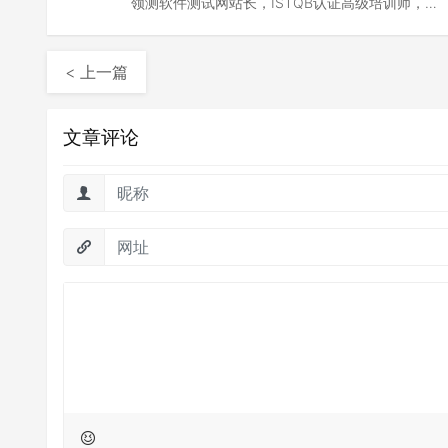
领测软件测试网站长，ISTQB认证高级培训师，
TMMi认证咨询师。深耕软件测试行业20余年，领
老贺聊软件测试制造者。
< 上一篇
文章评论