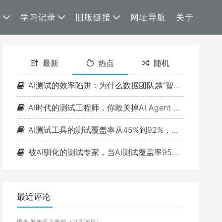
录
学习记录
旧版链接
网址导航
关于
最新
热点
随机
AI测试的效率陷阱：为什么数据团队越“智能”，测试思维越浅薄？
AI时代的测试工程师，你敢关掉AI Agent 一小时吗？
AI测试工具的测试覆盖率从45%到92%，故障率反而涨了15%
被AI驯化的测试专家，当AI测试覆盖率95%时，缺陷漏报率反而更高了：判断力退化的真相是什么？
最近评论
匿名 发布于 2 年前（11月06日）