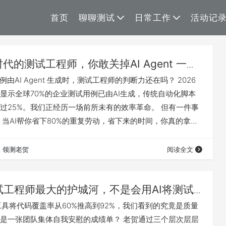
首页
聊聊测试
日常工作
活动记
时代的测试工程师，你敢关掉AI Agent 一小
例由AI Agent 生成时，测试工程师的判断力还在吗？ 2026
显示全球70%的企业测试用例已由AI生成，传统自动化脚本
过25%。我们正经历一场前所未有的效率革命。 但有一件事
 当AI帮你省下80%的重复劳动，省下来的时间，你真的拿去
是，它们悄悄溜去刷手机、回复无关紧要的群消息、以及对着
"一键转发"的缝隙里？ 老贺这篇文章讲的，就是一个测试人在
领测老贺
阅读全文
点弄丢判断力的故事。 那个被AI报告打了脸的周一早晨 数据
…
试工程师最大的护城河，不是会用AI将测试
92%，而是敢问那句"文档没写的测试了
试工具将代码覆盖率从60%推高到92%，我们看到的究竟是质量
是一张团队集体自我安慰的成绩单？ 老贺通过三个层次层层