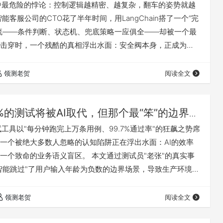
故障源
统中最危险的悖论：控制逻辑越精密、越复杂，翻车的姿势就越
能客服公司的CTO花了半年时间，用LangChain搭了一个“完
流——条件判断、状态机、兜底策略一应俱全——却被一个最
击穿时，一个残酷的真相浮出水面：安全阀本身，正成为系
障源。 领测老贺提出了“控制流债务”这个关键概念：它不像
一目了然，而是藏在那些“本应让系统更可靠”的控制逻辑之
领测老贺
阅读全文
一张安全网，但编网的绳子本身就不够结实。 问题的核心在
用可能出错的逻辑…
9%的测试将被AI取代，但那个最“笨”的边界测
永远学不会
测试工具以"每分钟跑完上万条用例、99.7%通过率"的狂飙之势席
一个被绝大多数人忽略的认知陷阱正在浮出水面：AI的效率
一个致命的业务语义盲区。 本文通过测试员"老张"的真实事
"智能跳过"了用户输入年龄为负数的边界场景，导致生产环境数
似"异常"的负数，恰恰是合规检查的防波堤，而AI不懂这个背
此展开深度追问：当AI把测试效率提升了95%、投资回报率
领测老贺
阅读全文
时，测试员的真正价值在哪里？ 答案令人清醒：AI懂模式，但它
…