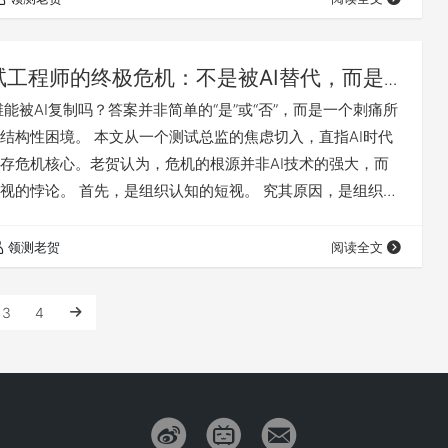
效。 老贺并未完全否定设计转型的价值，而是提出了更高级
升维”。真正的安全…
试工程师的终极危机：不是被AI替代，而是
出”困死
维能被AI复制吗？答案并非简单的“是”或“否”，而是一个刺痛所
结构性困境。 本文从一个测试总监的焦虑切入，直指AI时代
存危机核心。老贺认为，危机的根源并非AI技术的强大，而
视的悖论。 首先，是组织认知的短视。 究其原因，是组织资
可见产出”，如自动化测试脚本数量和执行时长。而更富价值
觉和系统经验的“前提性质疑”，虽然能规避巨大风险，却因为
领测老贺
阅读全文
，在组织的决策算法中权重归零。这导致资源持续流向“执行
层”。 其次，…
3
4