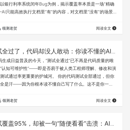
以银行利率系统闰年Bug为例，揭示覆盖率本质是一场"精确
—AI只能高效执行文档里"有"的内容，对文档里"没有"的场景
文档从来不是真实业务的完整映射，只是写文档者认知的投
出行业中存在一种"组织级合谋"：CTO需要技术先进性证明、
领测老贺
阅读全文
据化业绩、项目经理需要投入回报证明，而覆盖率报告恰好是
的"完美答案"…
试全过了，代码却没人敢动：你读不懂的AI
错的代码更危险
I代码生成日益普及的今天，“测试全通过”已不再是代码质量的唯
“认知可维护性”——即是否易于被人类工程师理解、修改和演
测试通过率更重要的护城河。 你的代码测试全部通过，但你
全是汗——因为你根本读不懂自己写了什么。这不是你一个
I生成的「完美代码」成为常态，软件工程正遭遇一场前所未
本文揭示一个令人不安的真相：统计模型生成的代码，通过
领测老贺
阅读全文
叛逻辑。 凌晨两点，办公室里只剩陈默一个人。空调停了，
只有机箱风扇沉闷的嗡嗡声。…
试覆盖95%，却被一句“随便看看”击溃：AI系