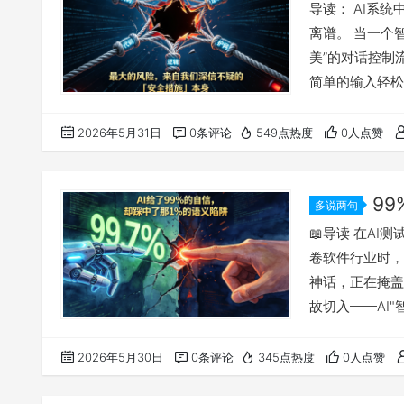
统最隐蔽的
导读： AI系
离谱。 当一个智
美”的对话控制
简单的输入轻松
统中最危险的故
传统技术债那样
2026年5月31日
0条评论
549点热度
0人点赞
中。你以为在编
于，我们正在“
9
多说两句
试员，AI
📖导读 在AI
卷软件行业时，
神话，正在掩盖
故切入——AI
据泄露。这个看
景。领测老贺由
2026年5月30日
0条评论
345点热度
0人点赞
达到10.3倍
不懂"荒谬"。它