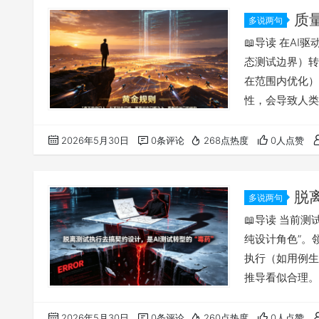
质
多说两句
堵护城河
📖导读 在A
态测试边界）转
在范围内优化）
性，会导致人类
AI优化建议的
执行，其设计的
2026年5月30日
0条评论
268点热度
0人点赞
化建议的正确性
“双重盲区”：警
脱
多说两句
“毒药”
📖导读 当前
纯设计角色”。
执行（如用例生
推导看似合理。
设“设计”与“
真实系统环境的
2026年5月30日
0条评论
260点热度
0人点赞