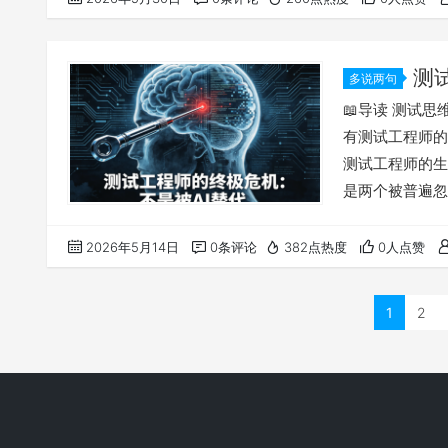
沌，导致验证失
的出路：“认知
测
多说两句
被“可见产
📖导读 测试思
有测试工程师的
测试工程师的生
是两个被普遍忽
源分配偏好于“
的、基于业务直
2026年5月14日
0条评论
382点热度
0人点赞
无法被量化度量
层”，而非“思维
1
2