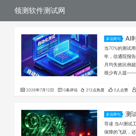
领测软件测试网
AI
多说两句
时吗？
当70%的测试用
年，信通院报告
月均失效比例超
很少有人提——
思考了吗？ 还
AI生成的报告
2026年7月12日
0条评论
212点热度
0人点赞
效率狂飙中，差
产品经理陈然打
测
多说两句
覆盖率飙到
导读 当AI测
吗"？
保障的飞跃，还