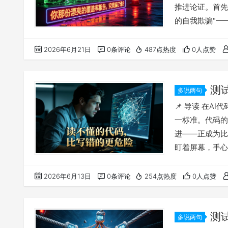
推进论证。首先
的自我欺骗"—
保持完美沉默。
射。 其次，指
2026年6月21日
0条评论
487点热度
0人点赞
QA总监需要数
所有人都能接受
测
多说两句
代码，比写
📌 导读 在A
一标准。代码的
进——正成为比
盯着屏幕，手心
人的困境。当A
有的认知危机。
2026年6月13日
0条评论
254点热度
0人点赞
测试，却可能背
空气闷得发黏，
测
多说两句