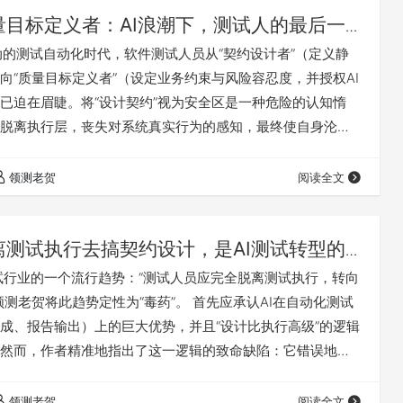
量目标定义者：AI浪潮下，测试人的最后一
I驱动的测试自动化时代，软件测试人员从“契约设计者”（定义静
向“质量目标定义者”（设定业务约束与风险容忍度，并授权AI
已迫在眉睫。将“设计契约”视为安全区是一种危险的认知惰
脱离执行层，丧失对系统真实行为的感知，最终使自身沦为
“橡皮图章”。 老贺认为：即便人类保留最终决策权，一旦脱离
契约会迅速脱离实际，而AI则能通过海量执行数据证明其优
领测老贺
阅读全文
，悄然转移了“正确性”的自证权。 当人类脱离执行层带来的
示了仅凭“文档层…
离测试执行去搞契约设计，是AI测试转型的
测试行业的一个流行趋势：“测试人员应完全脱离测试执行，转向
领测老贺将此趋势定性为“毒药”。 首先应承认AI在自动化测试
成、报告输出）上的巨大优势，并且“设计比执行高级”的逻辑
然而，作者精准地指出了这一逻辑的致命缺陷：它错误地假
执行”可以彻底割裂，且设计无需通过执行反馈来自我校准。脱离
设计，其“契约”根本无法覆盖现实世界的复杂性与非线性混
领测老贺
阅读全文