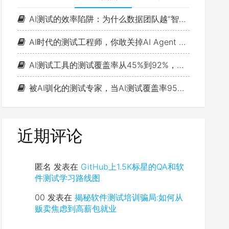
AI测试的效率陷阱：为什么数据团队越“智能”，测试思维越浅薄？
AI时代的测试工程师，你敢关掉AI Agent 一小时吗？
AI测试工具的测试覆盖率从45%到92%，故障率反而涨了15%
被AI驯化的测试专家，当AI测试覆盖率95%时，缺陷漏报率反而更高了：判断力退化的真相是什么？
近期评论
匿名
发表在
GitHub上1.5K标星的QA和软
件测试学习路线图
00
发表在
揭秘软件测试培训骗局:如何从
贩卖焦虑到高薪包就业