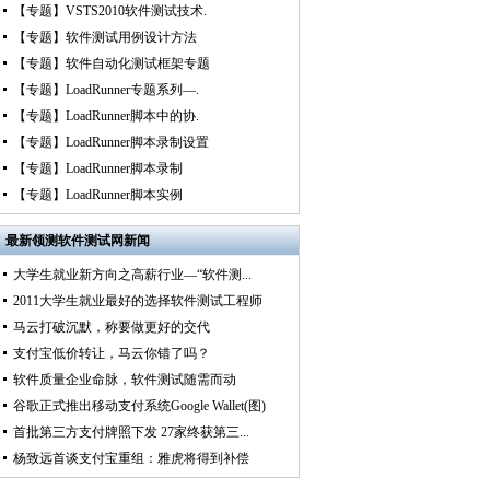
【专题】VSTS2010软件测试技术.
【专题】软件测试用例设计方法
【专题】软件自动化测试框架专题
【专题】LoadRunner专题系列—.
【专题】LoadRunner脚本中的协.
【专题】LoadRunner脚本录制设置
【专题】LoadRunner脚本录制
【专题】LoadRunner脚本实例
最新
领测软件测试网新闻
大学生就业新方向之高薪行业—“软件测...
2011大学生就业最好的选择软件测试工程师
马云打破沉默，称要做更好的交代
支付宝低价转让，马云你错了吗？
软件质量企业命脉，软件测试随需而动
谷歌正式推出移动支付系统Google Wallet(图)
首批第三方支付牌照下发 27家终获第三...
杨致远首谈支付宝重组：雅虎将得到补偿