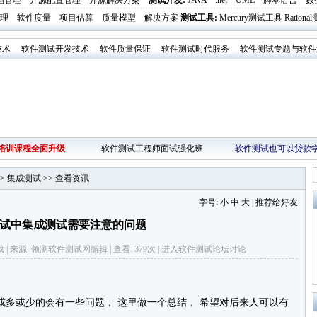
陷管理
开源配置管理
开源解决方案
测试开发
:
JAVA
.net
UML
脚本语言
数
理
软件度量
项目估算
质量模型
解决方案
测试工具
:
Mercury测试工具
Ration
技术
软件测试开发技术
软件质量保证
软件测试时代服务
软件测试专题与软件
培训课程全面升级
软件测试工程师面试强化班
软件测试也可以贷款
>
集成测试
>>
查看资讯
字号:
小
中
大
|
推荐给好友
试中集成测试需要注意的问题
网络转载 | 来源: 领测软件测试网编辑 | 查看: 379次 | 进入
软件测试论坛
讨论
或多或少的会有一些问题， 这里做一个总结， 希望对后来人可以有