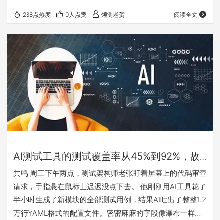
清晰度、边界条件罗列上，甚至比人工更“规范”。问题出在
288点热度
0人点赞
领测老贺
阅读全文
“审核”环节。那些被定义为“高维审核者”的资深测试工程
师，他们能一眼看出“这个用例逻辑不对”，但当被追问“哪里
不对，应该怎么改”时，答案变得模糊：“感觉……好像少了点
业务语义的考量。”他们失去了判断“好”的具体能力。 这事儿
让我想起一个更广为人知的矛…
AI测试工具的测试覆盖率从45%到92%，故
障率反而涨了15%
共鸣 周三下午两点，测试架构师老张盯着屏幕上的代码审查
请求，手指悬在鼠标上迟迟没点下去。 他刚刚用AI工具花了
半小时生成了新模块的全部测试用例，结果AI吐出了整整1.2
万行YAML格式的配置文件。密密麻麻的字段像瀑布一样滚