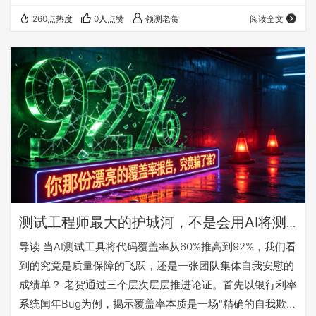
个被行业忽视的真相：AI工具在接管重复性测试、提升效率
260点热度
0人点赞
领测老贺
阅读全文
的同时，也在无形中“驯化”了人类专家，导致他们从“主动怀
疑”的探索者退化为“被动接收报告”的审查员。 老贺并非否定
AI的价值，而是警示一种危险的“能力让渡”。当AI生成的测
试用例专注于覆盖所有“已知路径”时，那些潜藏在业务逻辑
边缘、时序竞态、数据…
测试工程师最大的护城河，不是会用AI将测
试覆盖率飙到92%，而是敢问那句"文档没写
导读 当AI测试工具将代码覆盖率从60%推高到92%，我们看
的测试了吗"？
到的究竟是质量保障的飞跃，还是一张团队集体自我安慰的
成绩单？ 老贺通过三个层次层层推进论证。首先以银行利率
系统闰年Bug为例，揭示覆盖率本质是一场"精确的自我欺