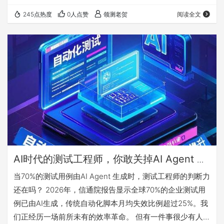
过屏幕，他揉了揉发酸的眼睛，心想：这要是逐行审查一
245点热度
0人点赞
领测老贺
阅读全文
遍，今天别想下班了。 更讽刺的是，他隐约记得上个月刚清
理过一批类似的AI生成用例——那些冗余的边界条件从没触
发过任何bug。办公室里空调嗡嗡作响，窗外知了的叫声一
阵阵传来，老张的咖啡早凉透了。他盯着屏幕上那行绿色
的"生成完成"，突然觉得这四个字有点…
AI时代的测试工程师，你敢关掉AI Agent 一
小时吗？
当70%的测试用例由AI Agent 生成时，测试工程师的判断力
还在吗？ 2026年，信通院报告显示全球70%的企业测试用
例已由AI生成，传统自动化脚本月均失效比例超过25%。我
们正经历一场前所未有的效率革命。 但有一件事很少有人提