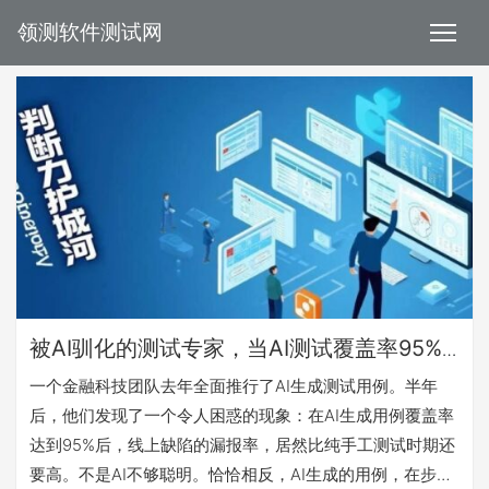
领测软件测试网
被AI驯化的测试专家，当AI测试覆盖率95%
时，缺陷漏报率反而更高了：判断力退化的
一个金融科技团队去年全面推行了AI生成测试用例。半年
真相是什么？
后，他们发现了一个令人困惑的现象：在AI生成用例覆盖率
达到95%后，线上缺陷的漏报率，居然比纯手工测试时期还
要高。不是AI不够聪明。恰恰相反，AI生成的用例，在步骤