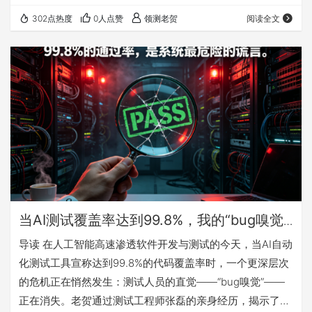
盖、0错误”报告，忽略了“输入字段为空+并发写入”这种AI逻
302点热度
0人点赞
领测老贺
阅读全文
辑无法覆盖的“荒谬组合”，最终导致生产环境崩溃。这个案
例的核心问题是——AI的精确性并非能力的证明，而是缺陷
的伪装。 随后，老贺剖析了测试工程师在陷入这种“安全幻
觉”后通常会采取的三种“自救”策略，并一一指出其谬误： 加
大AI算力投入 ：这…
当AI测试覆盖率达到99.8%，我的“bug嗅觉”
却消失了
导读 在人工智能高速渗透软件开发与测试的今天，当AI自动
化测试工具宣称达到99.8%的代码覆盖率时，一个更深层次
的危机正在悄然发生：测试人员的直觉——“bug嗅觉”——
正在消失。老贺通过测试工程师张磊的亲身经历，揭示了一