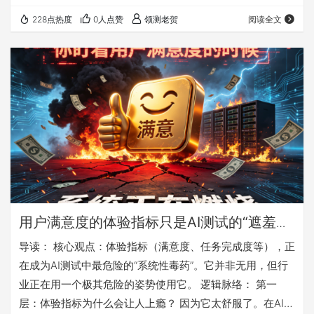
入数据Agent后，查询效率飙升，但分析师对核心指标的理
228点热度
0人点赞
领测老贺
阅读全文
解度暴跌37%*。这数字背后，是一场静悄悄的认知坍缩。
我们总以为，工具变强了，人就能去做更有价值的事。但现
实很打脸：工具越“智能”，人反而越“懒”。不是人变笨了，
而是系统设计出了问题——当Agent能在毫秒级给出“是什
么”的答案时，谁还愿意花几小时去…
用户满意度的体验指标只是AI测试的“遮羞
布”：体验指标正在毒死AI系统
导读： 核心观点：体验指标（满意度、任务完成度等），正
在成为AI测试中最危险的“系统性毒药”。它并非无用，但行
业正在用一个极其危险的姿势使用它。 逻辑脉络： 第一
层：体验指标为什么会让人上瘾？ 因为它太舒服了。在AI这