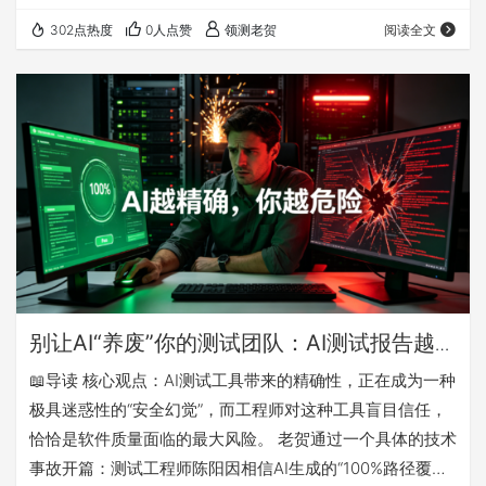
个概率黑盒面前，传统断言测试失效，转向用户感觉似乎是
302点热度
0人点赞
领测老贺
阅读全文
一种“顺势而为”。但这种“舒服”是有代价的——体验指标只
看结果、不看路径。用户点“满意”的背后，模型可能正在用3
倍的算力、充满幻觉的推理链路去“作弊”达成目标。 第二
层：这种依赖正在导致什么后果？ GitLab全球宕机8小时的
案例说明：体验指标天然回…
别让AI“养废”你的测试团队：AI测试报告越
“完美”，你的系统离崩溃越近
📖导读 核心观点：AI测试工具带来的精确性，正在成为一种
极具迷惑性的“安全幻觉”，而工程师对这种工具盲目信任，
恰恰是软件质量面临的最大风险。 老贺通过一个具体的技术
事故开篇：测试工程师陈阳因相信AI生成的“100%路径覆