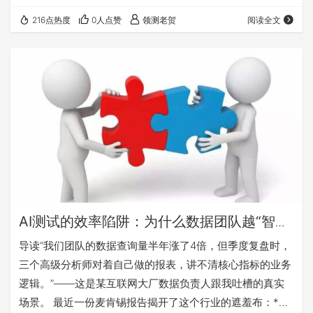
—— 当AI帮你省下80%的重复劳动，省下来的时间，你真的
216点热度
0人点赞
领测老贺
阅读全文
拿去思考了吗？ 还是，它们悄悄溜去刷手机、回复无关紧要
的群消息、以及对着AI生成的报告"一键转发"的缝隙里？ 老
贺这篇文章讲的，就是一个测试人在效率狂飙中，差点弄丢
判断力的故事。 那个被AI报告打了脸的周一早晨 数据产品
经理陈然打…
AI测试的效率陷阱：为什么数据团队越“智
能”，测试思维越浅薄？
导读“我们团队的数据查询量半年涨了4倍，但季度复盘时，
三个高级分析师对着自己做的报表，讲不清核心指标的业务
逻辑。”——这是某互联网大厂数据负责人跟我吐槽的真实
场景。 最近一份麦肯锡报告揭开了这个行业的遮羞布：*引