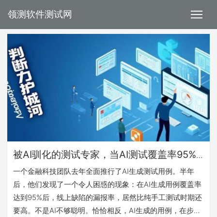
领测软件测试网
被AI驯化的测试专家，当AI测试覆盖率95%
时，缺陷漏报率反而更高了：判断力退化的
一个金融科技团队去年全面推行了AI生成测试用例。半年
真相是什么？
后，他们发现了一个令人困惑的现象：在AI生成用例覆盖率
达到95%后，线上缺陷的漏报率，居然比纯手工测试时期还
要高。不是AI不够聪明。恰恰相反，AI生成的用例，在步骤