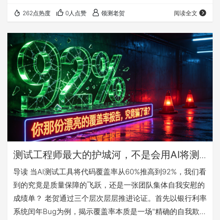
个被行业忽视的真相：AI工具在接管重复性测试、提升效率
262点热度
0人点赞
领测老贺
阅读全文
的同时，也在无形中“驯化”了人类专家，导致他们从“主动怀
疑”的探索者退化为“被动接收报告”的审查员。 老贺并非否定
AI的价值，而是警示一种危险的“能力让渡”。当AI生成的测
试用例专注于覆盖所有“已知路径”时，那些潜藏在业务逻辑
边缘、时序竞态、数据…
测试工程师最大的护城河，不是会用AI将测
试覆盖率飙到92%，而是敢问那句"文档没写
导读 当AI测试工具将代码覆盖率从60%推高到92%，我们看
的测试了吗"？
到的究竟是质量保障的飞跃，还是一张团队集体自我安慰的
成绩单？ 老贺通过三个层次层层推进论证。首先以银行利率
系统闰年Bug为例，揭示覆盖率本质是一场"精确的自我欺