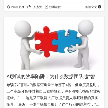
—— 当AI帮你省下80%的重复劳动，省下来的时间，你真的
216点热度
0人点赞
领测老贺
阅读全文
拿去思考了吗？ 还是，它们悄悄溜去刷手机、回复无关紧要
的群消息、以及对着AI生成的报告"一键转发"的缝隙里？ 老
贺这篇文章讲的，就是一个测试人在效率狂飙中，差点弄丢
判断力的故事。 那个被AI报告打了脸的周一早晨 数据产品
经理陈然打…
AI测试的效率陷阱：为什么数据团队越“智
能”，测试思维越浅薄？
导读“我们团队的数据查询量半年涨了4倍，但季度复盘时，
三个高级分析师对着自己做的报表，讲不清核心指标的业务
逻辑。”——这是某互联网大厂数据负责人跟我吐槽的真实
场景。 最近一份麦肯锡报告揭开了这个行业的遮羞布：*引