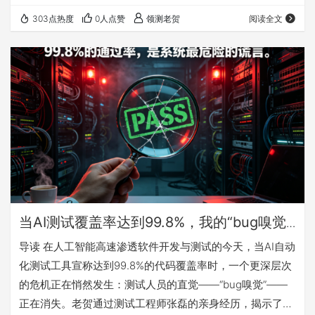
盖、0错误”报告，忽略了“输入字段为空+并发写入”这种AI逻
303点热度
0人点赞
领测老贺
阅读全文
辑无法覆盖的“荒谬组合”，最终导致生产环境崩溃。这个案
例的核心问题是——AI的精确性并非能力的证明，而是缺陷
的伪装。 随后，老贺剖析了测试工程师在陷入这种“安全幻
觉”后通常会采取的三种“自救”策略，并一一指出其谬误： 加
大AI算力投入 ：这…
当AI测试覆盖率达到99.8%，我的“bug嗅觉”
却消失了
导读 在人工智能高速渗透软件开发与测试的今天，当AI自动
化测试工具宣称达到99.8%的代码覆盖率时，一个更深层次
的危机正在悄然发生：测试人员的直觉——“bug嗅觉”——
正在消失。老贺通过测试工程师张磊的亲身经历，揭示了一