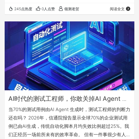
过屏幕，他揉了揉发酸的眼睛，心想：这要是逐行审查一
245点热度
0人点赞
领测老贺
阅读全文
遍，今天别想下班了。 更讽刺的是，他隐约记得上个月刚清
理过一批类似的AI生成用例——那些冗余的边界条件从没触
发过任何bug。办公室里空调嗡嗡作响，窗外知了的叫声一
阵阵传来，老张的咖啡早凉透了。他盯着屏幕上那行绿色
的"生成完成"，突然觉得这四个字有点…
AI时代的测试工程师，你敢关掉AI Agent 一
小时吗？
当70%的测试用例由AI Agent 生成时，测试工程师的判断力
还在吗？ 2026年，信通院报告显示全球70%的企业测试用
例已由AI生成，传统自动化脚本月均失效比例超过25%。我
们正经历一场前所未有的效率革命。 但有一件事很少有人提