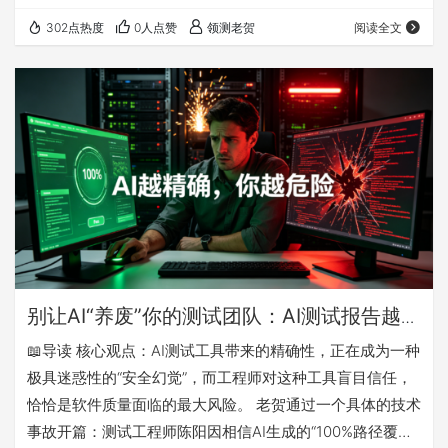
个概率黑盒面前，传统断言测试失效，转向用户感觉似乎是
302点热度
0人点赞
领测老贺
阅读全文
一种“顺势而为”。但这种“舒服”是有代价的——体验指标只
看结果、不看路径。用户点“满意”的背后，模型可能正在用3
倍的算力、充满幻觉的推理链路去“作弊”达成目标。 第二
层：这种依赖正在导致什么后果？ GitLab全球宕机8小时的
案例说明：体验指标天然回…
别让AI“养废”你的测试团队：AI测试报告越
“完美”，你的系统离崩溃越近
📖导读 核心观点：AI测试工具带来的精确性，正在成为一种
极具迷惑性的“安全幻觉”，而工程师对这种工具盲目信任，
恰恰是软件质量面临的最大风险。 老贺通过一个具体的技术
事故开篇：测试工程师陈阳因相信AI生成的“100%路径覆