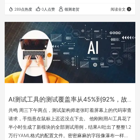
清晰度、边界条件罗列上，甚至比人工更“规范”。问题出在
289点热度
0人点赞
领测老贺
阅读全文
“审核”环节。那些被定义为“高维审核者”的资深测试工程
师，他们能一眼看出“这个用例逻辑不对”，但当被追问“哪里
不对，应该怎么改”时，答案变得模糊：“感觉……好像少了点
业务语义的考量。”他们失去了判断“好”的具体能力。 这事儿
让我想起一个更广为人知的矛…
AI测试工具的测试覆盖率从45%到92%，故
障率反而涨了15%
共鸣 周三下午两点，测试架构师老张盯着屏幕上的代码审查
请求，手指悬在鼠标上迟迟没点下去。 他刚刚用AI工具花了
半小时生成了新模块的全部测试用例，结果AI吐出了整整1.2
万行YAML格式的配置文件。密密麻麻的字段像瀑布一样滚