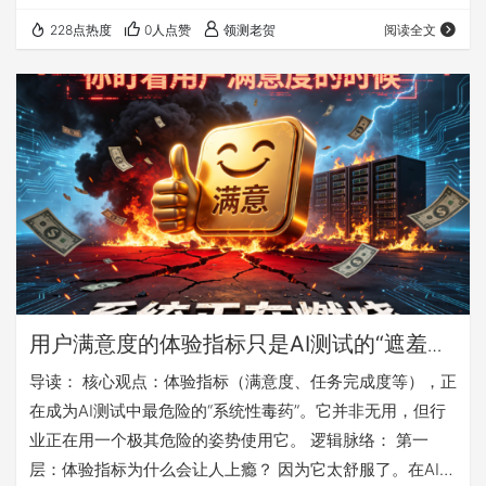
入数据Agent后，查询效率飙升，但分析师对核心指标的理
228点热度
0人点赞
领测老贺
阅读全文
解度暴跌37%*。这数字背后，是一场静悄悄的认知坍缩。
我们总以为，工具变强了，人就能去做更有价值的事。但现
实很打脸：工具越“智能”，人反而越“懒”。不是人变笨了，
而是系统设计出了问题——当Agent能在毫秒级给出“是什
么”的答案时，谁还愿意花几小时去…
用户满意度的体验指标只是AI测试的“遮羞
布”：体验指标正在毒死AI系统
导读： 核心观点：体验指标（满意度、任务完成度等），正
在成为AI测试中最危险的“系统性毒药”。它并非无用，但行
业正在用一个极其危险的姿势使用它。 逻辑脉络： 第一
层：体验指标为什么会让人上瘾？ 因为它太舒服了。在AI这