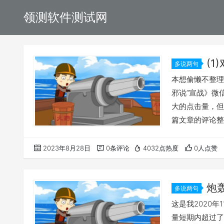
领测软件测试网
(
多说两句
点评
本想偷懒不整理
邪说”宣战》微
大的点击量，但
篇文章的评论整
号的后台，以及
群：从事软件研
2023年8月28日
0条评论
4032点热度
0人点赞
师就业培训的
的，当然更有认
炮
多说两句
宣战
这是我2020
量短期内超过了