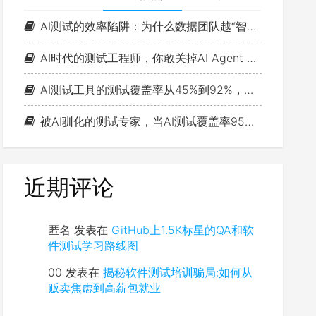
AI测试的效率陷阱：为什么数据团队越“智能”，测试思维越浅薄？
AI时代的测试工程师，你敢关掉AI Agent 一小时吗？
AI测试工具的测试覆盖率从45%到92%，故障率反而涨了15%
被AI驯化的测试专家，当AI测试覆盖率95%时，缺陷漏报率反而更高了：判断力退化的真相是什么？
近期评论
匿名
发表在
GitHub上1.5K标星的QA和软
件测试学习路线图
00
发表在
揭秘软件测试培训骗局:如何从
贩卖焦虑到高薪包就业