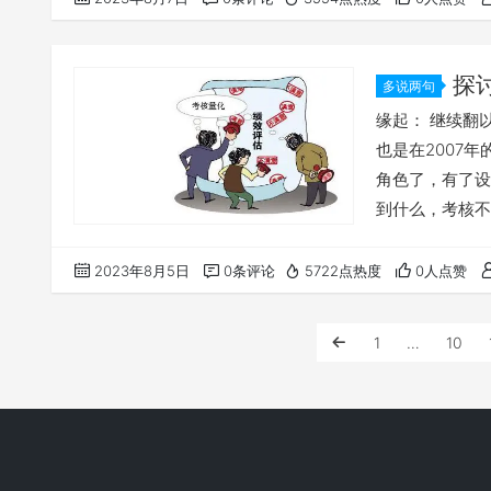
探
多说两句
缘起： 继续翻
也是在2007
角色了，有了设
到什么，考核不
领团队去一个你
司测试部经理关
2023年8月5日
0条评论
5722点热度
0人点赞
姓名。 讨论并
程中我们有很多
1
…
10