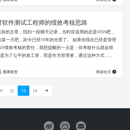
讨软件测试工程师的绩效考核思路
以前的文章，找到一段聊天记录，当时应该用的还是MSN吧，
年的某一天吧，距今已经16年的光景了。 如果你现在已经是管理
计绩效考核的责任，我想提醒的一点是：你考核什么就会得
是为了公平的发工资，而是作为管理者，通过这种方式，带
心神向往的地方，考核是手段，不是目的。 背景： 同某公
于测试人员绩效考核的讨论，由于保密的原因隐去了对方的
领测老贺
阅读全文
没有结束，尤其是有效的度量指标是什么还在思考中。 测试过
的度量数据，…
11
12
13
14