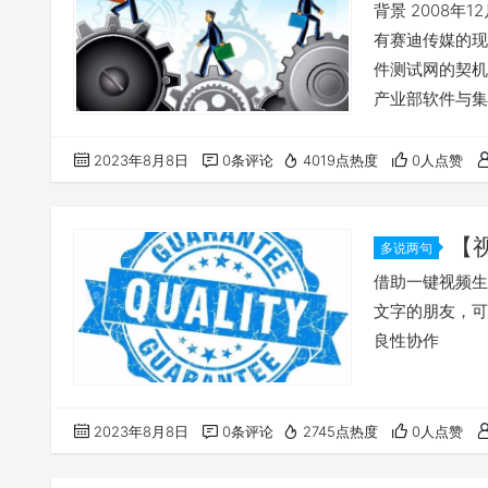
背景 2008
有赛迪传媒的现
件测试网的契机
产业部软件与集
会。本届年会将
得的成绩，把软
2023年8月8日
0条评论
4019点热度
0人点赞
软件产业，助力
也比较晚了，希
【
多说两句
的良性协作
借助一键视频生
文字的朋友，可
良性协作
2023年8月8日
0条评论
2745点热度
0人点赞