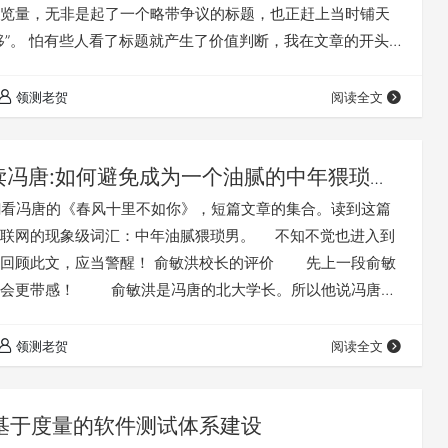
览量，无非是起了一个略带争议的标题，也正赶上当时铺天
移”。 怕有些人看了标题就产生了价值判断，我在文章的开头
我不反对真正原始意义上得“测试左移”，我反对的是软件测试
故意的把“测试左移”直接歪曲为“测试工程师左移”的歪理，从
领测老贺
阅读全文
的人！具体的论述，看下面的文章就行了。 后面有时间我再总
，针对这篇文章的评…
读冯唐:如何避免成为一个油腻的中年猥琐男
看冯唐的《春风十里不如你》，短篇文章的集合。读到这篇
互联网的现象级词汇：中年油腻猥琐男。 不知不觉也进入到
，回顾此文，应当警醒！ 俞敏洪校长的评价 先上一段俞敏
，会更带感！ 俞敏洪是冯唐的北大学长。所以他说冯唐的
 冯唐说了很多中年油腻男人的特征，警告大家不要成为胖
习，不要当着别人的面去谈性，不要教育晚辈，不要老去回
领测老贺
阅读全文
事情。我认为这就是冯唐自己的恐惧。他写的书，要不就是
是…
基于度量的软件测试体系建设