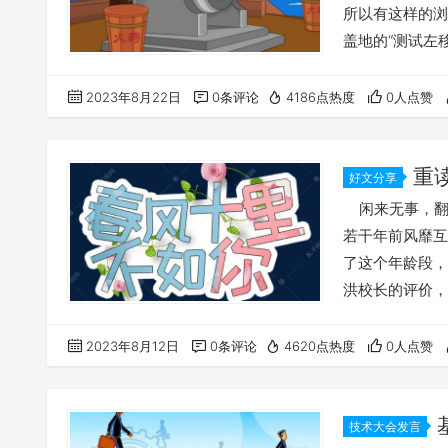
所以有这样的浏
盖地的“测试左
先说一下观点：
领域故意或者非
2023年8月22日
0条评论
4186点热度
0人点赞
而“贩卖焦虑”
结一下有价值的
重
好文分享
人
闲来无事，翻
若干年前风靡
了这个年龄段
洪校长的评价
时候没有客气：
子，不要停止学
2023年8月12日
0条评论
4620点热度
0人点赞
忆从前做了什么
谈性的，要不就
技术大会发言