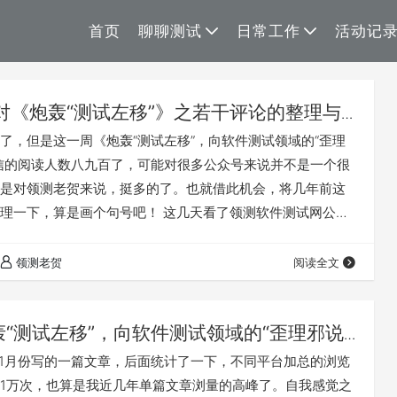
首页
聊聊测试
日常工作
活动记
1)对《炮轰“测试左移”》之若干评论的整理与
了，但是这一周《炮轰“测试左移”，向软件测试领域的“歪理
信的阅读人数八九百了，可能对很多公众号来说并不是一个很
是对领测老贺来说，挺多的了。也就借此机会，将几年前这
理一下，算是画个句号吧！ 这几天看了领测软件测试网公众
当时转载的几个公众号的评论记录。所有的评论分为几类人
发岗位的，从事软件测试岗位的，再有就是做软件测试工程
领测老贺
阅读全文
。 评论内容有简单说好的，也有结合自身经历谈谈感想
为领测老贺误人子弟不懂软件测…
轰“测试左移”，向软件测试领域的“歪理邪说”
年11月份写的一篇文章，后面统计了一下，不同平台加总的浏览
1万次，也算是我近几年单篇文章浏量的高峰了。自我感觉之