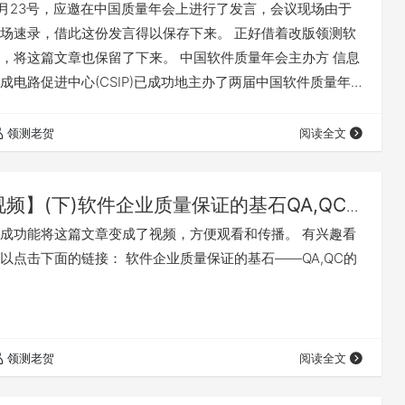
年12月23号，应邀在中国质量年会上进行了发言，会议现场由于
场速录，借此这份发言得以保存下来。 正好借着改版领测软
，将这篇文章也保留了下来。 中国软件质量年会主办方 信息
成电路促进中心(CSIP)已成功地主办了两届中国软件质量年
以“软件质量创新 助力两化融合”为主题，继续深化我们已取
件质量年会做实，为增强我国软件企业竞争能力、振兴我国
领测老贺
阅读全文
信息化与工业化融合做出积极贡献。 速记发言稿 开场 时间
望…
视频】(下)软件企业质量保证的基石QA,QC
成功能将这篇文章变成了视频，方便观看和传播。 有兴趣看
以点击下面的链接： 软件企业质量保证的基石――QA,QC的
领测老贺
阅读全文