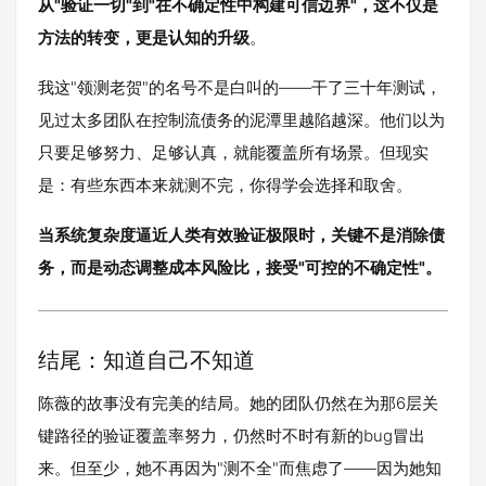
从"验证一切"到"在不确定性中构建可信边界"，这不仅是
方法的转变，更是认知的升级
。
我这"领测老贺"的名号不是白叫的——干了三十年测试，
见过太多团队在控制流债务的泥潭里越陷越深。他们以为
只要足够努力、足够认真，就能覆盖所有场景。但现实
是：有些东西本来就测不完，你得学会选择和取舍。
当系统复杂度逼近人类有效验证极限时，关键不是消除债
务，而是动态调整成本风险比，接受"可控的不确定性"。
结尾：知道自己不知道
陈薇的故事没有完美的结局。她的团队仍然在为那6层关
键路径的验证覆盖率努力，仍然时不时有新的bug冒出
来。但至少，她不再因为"测不全"而焦虑了——因为她知