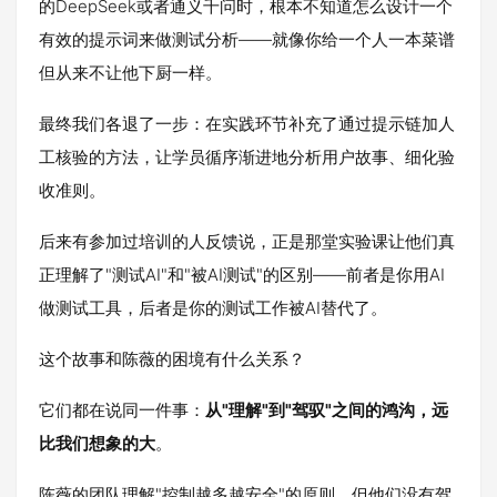
的DeepSeek或者通义千问时，根本不知道怎么设计一个
有效的提示词来做测试分析——就像你给一个人一本菜谱
但从来不让他下厨一样。
最终我们各退了一步：在实践环节补充了通过提示链加人
工核验的方法，让学员循序渐进地分析用户故事、细化验
收准则。
后来有参加过培训的人反馈说，正是那堂实验课让他们真
正理解了"测试AI"和"被AI测试"的区别——前者是你用AI
做测试工具，后者是你的测试工作被AI替代了。
这个故事和陈薇的困境有什么关系？
它们都在说同一件事：
从"理解"到"驾驭"之间的鸿沟，远
比我们想象的大
。
陈薇的团队理解"控制越多越安全"的原则，但他们没有驾