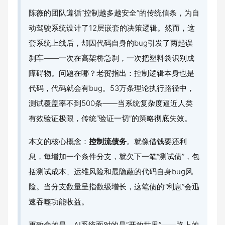
陈薇的团队遵循“控制越多越安全”的传统信条，为自
动驾驶系统设计了12层嵌套的决策逻辑。然而，这
套系统上线后，却因代码自身的bug引发了两起误
刹车——一次在高架桥急刹，一次把塑料袋识别成
障碍物。问题在哪？老贺指出：控制逻辑本身也是
代码，代码就会有bug。53万条理论执行路径中，
测试覆盖率不到500条——当系统复杂度逼近人类
有效验证极限，传统“验证一切”的策略彻底失效。
本文的核心概念：
控制流债务
。就像借钱要还利
息，每增加一个条件分支，就欠下一笔“测试债”，包
括测试成本、运维风险和最隐蔽的代码自身bug风
险。当分支数量呈指数级增长，这笔债的“利息”会迅
速吞噬功能收益。
更致命的是，AI系统面对的是“开放世界”——路上的