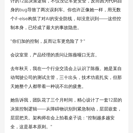
计的12层决策逻辑，不仅没让车更安全，反而因为代码自
身的bug导致了两次误刹车。你也许正像她一样，用无数
个if-else构筑了对AI的安全防线，却没意识到——这些控
制本身，已经成了最大的事故隐患。
"你们加的控制，反而让车更危险了？"
会议室里，产品经理的质问让陈薇哑口无言。
去年秋天，我在一个行业交流会上认识了陈薇。她是某自
动驾驶公司的测试主管，三十出头，技术功底扎实，但那
天她整个人都带着一种说不出的疲惫。
她告诉我，团队花了三个月时间，精心设计了一套12层的
决策控制逻辑——从障碍物识别到紧急制动，层层嵌套，
层层把关。架构师在会上拍着桌子说："控制越多越安
全，这是基本原则。"