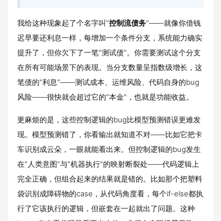
我给这种现象起了个名字叫"
控制流债务
"——就像你借钱
迟早要还利息一样，每增加一个条件分支，系统能力确实
提升了，但你欠下了一笔"测试债"。你需要测试这个分支
在所有可能场景下的表现。当分支数量呈指数级增长，这
笔债的"利息"——测试成本、运维风险、代码自身的bug
风险——很快就会超过它的"本金"，也就是功能收益。
更麻烦的是，这些控制逻辑的bug比模型预测错误更难发
现。模型预测错了，你看输出就知道不对——比如它把卡
车识别成云朵，一眼就能看出来。但控制逻辑的bug发生
在"人类意图"与"机器执行"的映射断裂处——代码逻辑上
完全正确，但组合起来的结果就是错的。比如那个把塑料
袋识别成障碍物的case，从代码角度看，每个if-else都执
行了它该执行的逻辑，但嵌套在一起就出了问题。这种