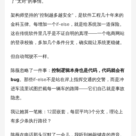
了"太对"的事情。
架构师坚持的"控制越多越安全"，是软件工程几十年来的
金科玉律。每增加一个if-else，就是给系统加一道保险。
这在传统软件里几乎是不证自明的真理——一个电商网站
的登录校验，多加几个条件分支，确实能让系统更稳健。
但自动驾驶不一样。
陈薇忽略了一件事：
控制逻辑本身也是代码，代码就会有
bug
。那些if-else不是站在岸上指挥交通的交警，而是冲
进车流里试图拦截每一辆车的路障——它们自己就是事故
隐患。
我让她算一笔账：12层嵌套，每层平均3个分支，理论上
有多少条执行路径？
陈薇在电话那头沉默了一会儿，我听到她敲键盘的声音。