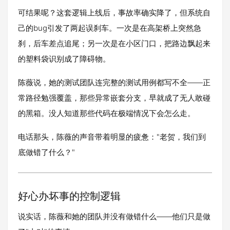
可结果呢？这套逻辑上线后，事故率确实降了，但系统自
己的bug引发了两起误刹车。一次是在高架桥上突然急
刹，后车差点追尾；另一次是在小区门口，把路边飘起来
的塑料袋识别成了障碍物。
陈薇说，她的测试团队连完整的测试用例都写不全——正
常路径勉强覆盖，那些异常嵌套分支，早就成了无人敢碰
的黑箱。没人知道那些代码在极端情况下会怎么走。
电话那头，陈薇的声音带着明显的疲惫："老贺，我们到
底做错了什么？"
好心办坏事的控制逻辑
说实话，陈薇和她的团队并没有做错什么——他们只是做