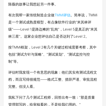
陈薇的故事让我想起另一件事。
有次我帮一家传统制造企业做
TMMi评估
。简单说，TMMi
是一个测试成熟度模型，有点像软件行业的"米其林评
级"——Level 1是路边摊的"乱炖"，Level 5是真正的"米其
林三星"。这家企业想评估自己是否达到了Level 2。
按TMMi框架，Level 2有几个关键过程域需要考察，其中
包括"测试方针与策略"、"测试策划"、"测试监控与控
制"等。
评估时我发现一个有意思的现象：他们其实有测试流程文
档，而且写得很规范——格式工整、措辞严谨、审批流程
完整。但没人看。
我私下问了几个测试工程师，回答出奇一致："那是质量
管理部写的，给审核看的，不是给我们用的。"