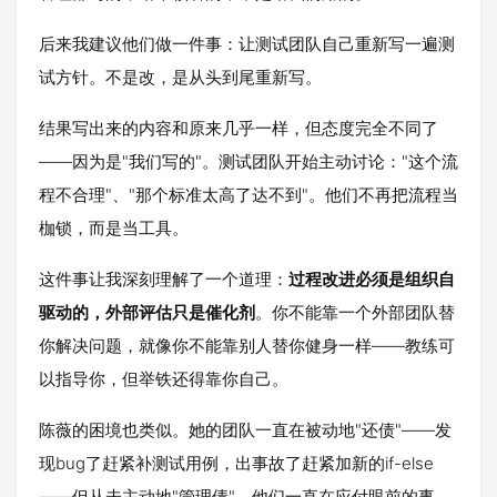
后来我建议他们做一件事：让测试团队自己重新写一遍测
试方针。不是改，是从头到尾重新写。
结果写出来的内容和原来几乎一样，但态度完全不同了
——因为是"我们写的"。测试团队开始主动讨论："这个流
程不合理"、"那个标准太高了达不到"。他们不再把流程当
枷锁，而是当工具。
这件事让我深刻理解了一个道理：
过程改进必须是组织自
驱动的，外部评估只是催化剂
。你不能靠一个外部团队替
你解决问题，就像你不能靠别人替你健身一样——教练可
以指导你，但举铁还得靠你自己。
陈薇的困境也类似。她的团队一直在被动地"还债"——发
现bug了赶紧补测试用例，出事故了赶紧加新的if-else
——但从未主动地"管理债"。他们一直在应付眼前的事，