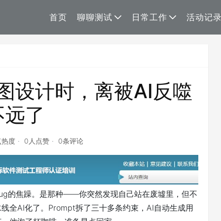
首页
聊聊测试
日常工作
活动记
图设计时，离被AI反噬
不远了
点热度
0人点赞
0条评论
ug的焦躁。是那种——你突然发现自己站在废墟里，但不
AI化了。Prompt拆了三十多条约束，AI自动生成用