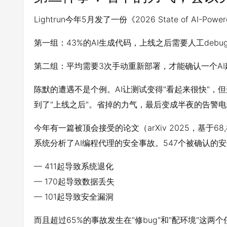
Lightrun今年5月发了一份《2026 State of AI-P
第一组：43%的AI生成代码，上线之后需要人工deb
第二组：平均需要3次手动重新部署，才能确认一个A
陈默的遭遇不是个例。AI让测试变得"看起来很快"，但
到了"上线之后"。省掉的力气，最后变成半夜的告警
今年有一篇被顶会接受的论文（arXiv 2025，基于68,8
系统分析了AI编程代理的安全事故。547个被确认的
— 411起导致系统退化
— 170起导致数据丢失
— 101起导致安全漏洞
而且超过65%的事故发生在"修bug"和"配环境"这