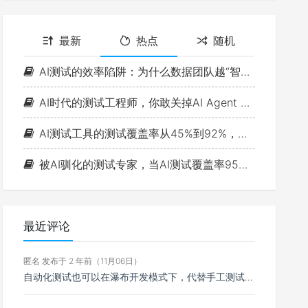
最新
热点
随机
AI测试的效率陷阱：为什么数据团队越“智能”，测试思维越浅薄？
AI时代的测试工程师，你敢关掉AI Agent 一小时吗？
AI测试工具的测试覆盖率从45%到92%，故障率反而涨了15%
被AI驯化的测试专家，当AI测试覆盖率95%时，缺陷漏报率反而更高了：判断力退化的真相是什么？
最近评论
匿名 发布于 2 年前（11月06日）
自动化测试也可以在瀑布开发模式下，代替手工测试，自动执行测试