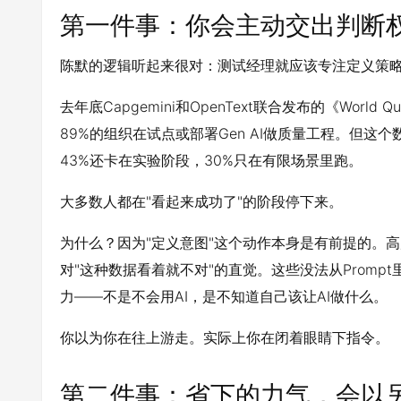
第一件事：你会主动交出判断
陈默的逻辑听起来很对：测试经理就应该专注定义策略
去年底Capgemini和OpenText联合发布的《World Q
89%的组织在试点或部署Gen AI做质量工程。但这
43%还卡在实验阶段，30%只在有限场景里跑。
大多数人都在"看起来成功了"的阶段停下来。
为什么？因为"定义意图"这个动作本身是有前提的。
对"这种数据看着就不对"的直觉。这些没法从Prompt
力——不是不会用AI，是不知道自己该让AI做什么。
你以为你在往上游走。实际上你在闭着眼睛下指令。
第二件事：省下的力气，会以