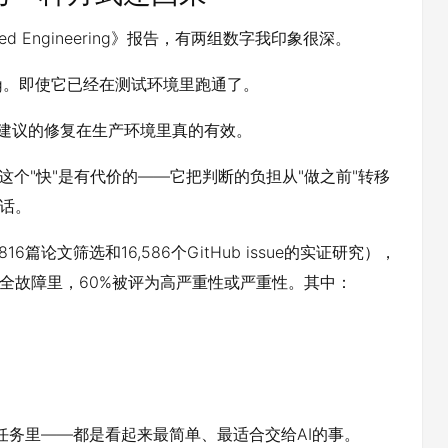
owered Engineering》报告，有两组数字我印象很深。
ug。即使它已经在测试环境里跑通了。
I建议的修复在生产环境里真的有效。
这个"快"是有代价的——它把判断的负担从"做之前"转移
电话。
16篇论文筛选和16,586个GitHub issue的实证研究），
安全故障里，60%被评为高严重性或严重性。其中：
两个任务里——都是看起来最简单、最适合交给AI的事。