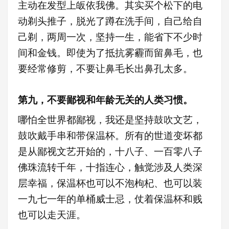
主动在发型上皈依我佛。其实买个松下的电
动剃头推子，脱光了蹲在洗手间，自己给自
己剃，两周一次，坚持一生，能省下不少时
间和金钱。即使为了抵抗雾霾而留鼻毛，也
要经常修剪，不要让鼻毛长出鼻孔太多。
第九，不要鄙视和年龄无关的人类习惯。
哪怕全世界都鄙视，我还是坚持鼓吹文艺，
鼓吹戴手串和
带
保温杯。所有的世道变坏都
是从鄙视文艺开始的，十八子、一百零八子
佛珠流转千年，十指连心，触觉涉及人类深
层幸福，保温杯也可以不泡枸杞、也可以装
一九七一年的单桶威士忌，仗着保温杯和贱
也可以走天涯。