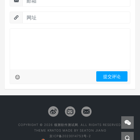
COPYRIGHT © 2026 领测软件测试网. ALL RIGHTS RESERVED.
THEME
KRATOS
MADE BY
SEATON JIANG
京ICP备2023014753号-2