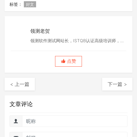
标签：
好文
领测老贺
领测软件测试网站长，ISTQB认证高级培训师，
TMMi认证咨询师。深耕软件测试行业20余年，领
测老贺聊软件测试制造者。
点赞
< 上一篇
下一篇 >
文章评论