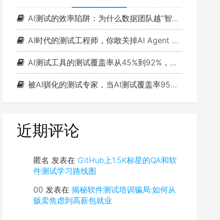
AI测试的效率陷阱：为什么数据团队越“智能”，测试思维越浅薄？
AI时代的测试工程师，你敢关掉AI Agent 一小时吗？
AI测试工具的测试覆盖率从45%到92%，故障率反而涨了15%
被AI驯化的测试专家，当AI测试覆盖率95%时，缺陷漏报率反而更高了：判断力退化的真相是什么？
近期评论
匿名
发表在
GitHub上1.5K标星的QA和软
件测试学习路线图
00
发表在
揭秘软件测试培训骗局:如何从
贩卖焦虑到高薪包就业