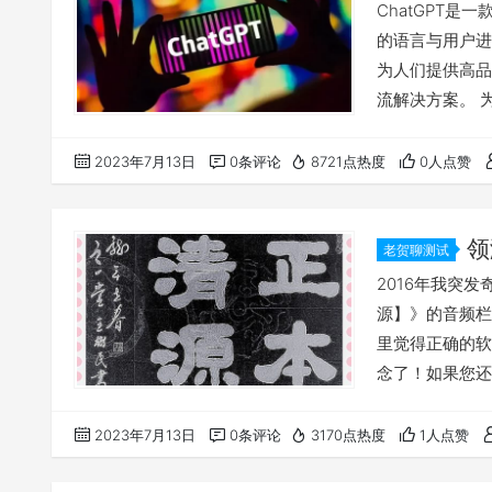
ChatGPT是
的语言与用户进
为人们提供高品
流解决方案。 为
新的交流方式。
几乎无缝地模拟
2023年7月13日
0条评论
8721点热度
0人点赞
适当的方式进行
其次，ChatG
领
老贺聊测试
频合集
2016年我突
源】》的音频栏
里觉得正确的软
念了！如果您还
喜马拉雅的音频链接地
麻烦，您也可以
2023年7月13日
0条评论
3170点热度
1人点赞