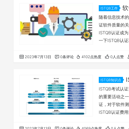
软
ISTQB工作
工程师职业
随着信息技术的
证软件质量的关
ISTQB认证
一下ISTQB认
件测试认证委员
为三级，达到第
2023年7月13日
0条评论
4102点热度
0人点赞
非常成熟。IS
行业水平的基本
ISTQB知识点
对比
ISTQB考试
的重要活动之一
证，对于软件测
ISTQB认证
业人员）相关认
ISTQB认证费
2023年7月13日
0条评论
4069点热度
0人点赞