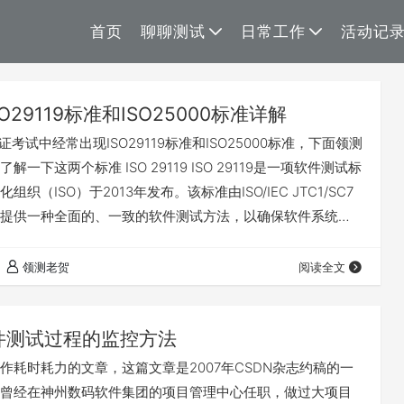
首页
聊聊测试
日常工作
活动记
SO29119标准和ISO25000标准详解
认证考试中经常出现ISO29119标准和ISO25000标准，下面领测
一下这两个标准 ISO 29119 ISO 29119是一项软件测试标
织（ISO）于2013年发布。该标准由ISO/IEC JTC1/SC7
提供一种全面的、一致的软件测试方法，以确保软件系统的
SO 29119共有五个部分 ISO 29119是一组国际标准，用于软
过程、文档和术语规范化。ISO 29119共有以下五个部分：
领测老贺
阅读全文
2…
件测试过程的监控方法
作耗时耗力的文章，这篇文章是2007年CSDN杂志约稿的一
曾经在神州数码软件集团的项目管理中心任职，做过大项目