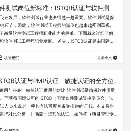
件测试岗位新标准：ISTQB认证与软件测试
发展
飞速发展，软件测试行业也变得越来越重要。软件测试是保
键环节，因此，软件测试工程师的岗位也越来越受到重视。
成为了衡量软件测试工程师职业能力的标准。下面就来详细了解
证和软件测试工程师职业发展。 首先，ISTQB认证是由国际软
会推出的认证。这项认证从软件测试基础知识开始考核，分
三级的专家级认证可以证明软件测试工程师的专业能力已经
领测老贺
阅读全文
TQB认证的重要性在于，证明了一个软件测试工程师确实具备
知识，并且能够在实践中进…
ISTQB认证与PMP认证、敏捷认证的全方位
认证费用与PMP、敏捷认证费用的对比 软件测试是确保软件质量
。而获得国际认可的ISTQB（国际软件测试资格委员会）认
试人员来说是一项具有认可度且备受推崇的证书。本文将对
费用进行对比分析，并涵盖一些其他认证，如PMP（项目管理专
证和敏捷认证，以便读者能够获得更全面的认证费用了解。
用 ISTQB认证是全球范围内被广泛接受和认可的软件测试认证
领测老贺
阅读全文