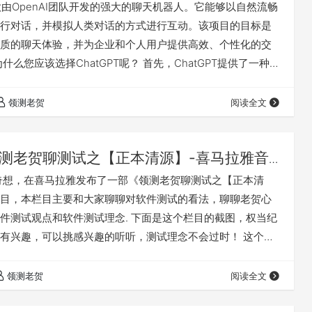
一款由OpenAI团队开发的强大的聊天机器人。它能够以自然流畅
行对话，并模拟人类对话的方式进行互动。该项目的目标是
质的聊天体验，并为企业和个人用户提供高效、个性化的交
什么您应该选择ChatGPT呢？ 首先，ChatGPT提供了一种全
通过深度学习和大规模数据集的训练，这个聊天机器人可以
真人对话。它能够理解用户的语言，了解用户的意图，并以
领测老贺
阅读全文
回应。这种人机交互将使用户的交流体验更加自然、舒适。
PT具有高度…
测老贺聊测试之【正本清源】-喜马拉雅音
发奇想，在喜马拉雅发布了一部《领测老贺聊测试之【正本清
目，本栏目主要和大家聊聊对软件测试的看法，聊聊老贺心
件测试观点和软件测试理念. 下面是这个栏目的截图，权当纪
有兴趣，可以挑感兴趣的听听，测试理念不会过时！ 这个是
址：https://www.ximalaya.com/album/6011135 嫌
扫描下面的二维码。
领测老贺
阅读全文