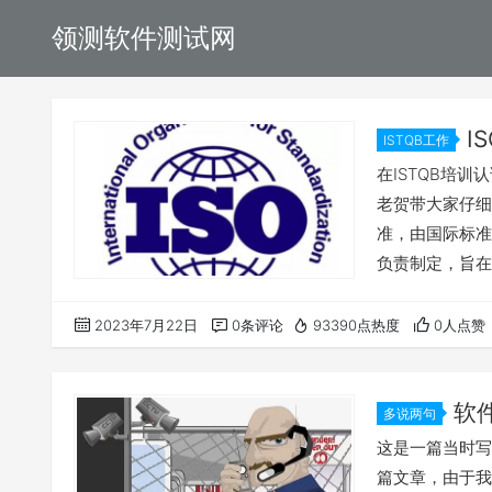
领测软件测试网
I
ISTQB工作
在ISTQB培训
老贺带大家仔细了解
准，由国际标准化组
负责制定，旨在
质量和可靠性。 I
件和系统测试的
2023年7月22日
0条评论
93390点热度
0人点赞
ISO/IEC/IEEE 
软
多说两句
这是一篇当时写
篇文章，由于我