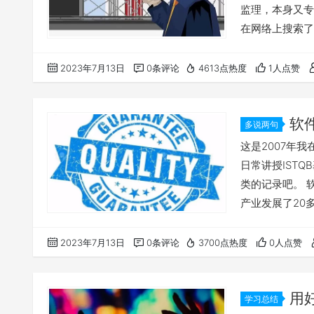
监理，本身又专
在网络上搜索了
机缘，找一些合
件测试过程的监
2023年7月13日
0条评论
4613点热度
1人点赞
方面的配合：过
有效的管理软件
软
多说两句
作
这是2007年
日常讲授IST
类的记录吧。 
产业发展了20
代。相信不久的
来集团军作战的
2023年7月13日
0条评论
3700点热度
0人点赞
管理的复杂度急
本文并不打算系
用好
学习总结