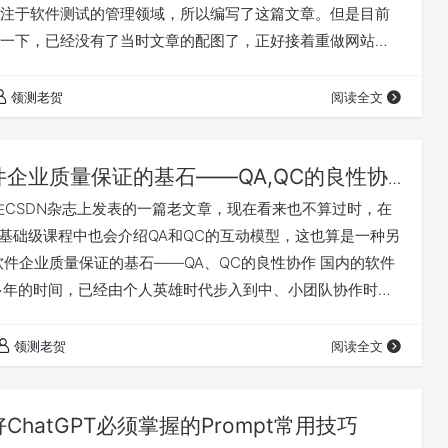
注于软件测试的管理领域，所以编写了这篇文章。但是目前
一下，已经没有了当时文章的配图了，正好接着重做网站的
适的图片，重新排版一下，让这篇文章重新完整起来吧。 软
控方法 文/贺炘 软件开发项目的成败，很大程度上取决于三
领测老贺
阅读全文
程、人、技术，三方面相互制约，又相互促进。为了能更加
开发…
件企业质量保证的基石――QA,QC的良性协
我在CSDN杂志上发表的一篇老文章，现在看来也不算过时，在
QB基础级课程中也会介绍QA和QC的互动模型，这也算是一种另
软件企业质量保证的基石――QA、QC的良性协作 国内的软件
多年的时间，已经由个人英雄时代步入到中、小团队协作时
将来，国内一定会出现航母级的软件企业，那时候我们会迎
时代。不同的时代表明软件规模的不同，也标志着软件质量
领测老贺
阅读全文
剧上升，同时对软件质量的保障方法也提出了更高的要求。
统的阐述软件企业的质量…
ChatGPT必须掌握的Prompt常用技巧