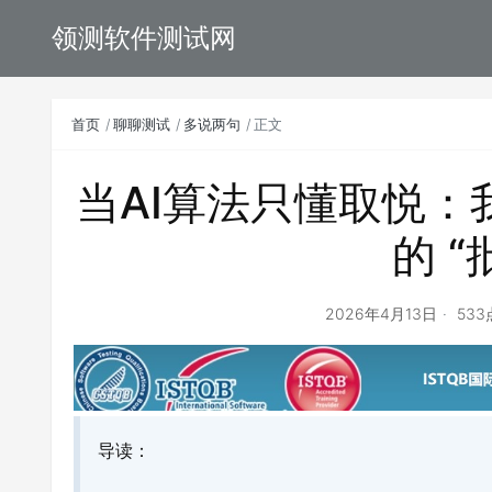
领测软件测试网
首页
聊聊测试
多说两句
正文
当AI算法只懂取悦：我
的 “
2026年4月13日
53
导读：