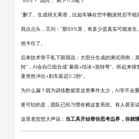
“89%？”我问，“剩下11%呢？”
“删了。生成得太离谱，比如车辆在空中翻滚然后平稳
我点点头，又问：“那89%里，有多少是真实可能发生
他卡住了。
后来技术骨干私下跟我说：大部分生成的测试用例，其
转”，AI会自己组合成“暴雨+结冰+急转弯”。听起来
童突然冲出+刹车延迟0.3秒”。
为什么漏？因为训练数据里这类事件太少，AI学不会重
更可怕的是，团队已经习惯依赖这套系统。有人甚至说：
这里老贺想大声说：
当工具开始替你思考边界，你就