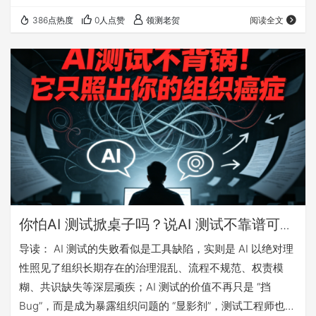
找Bug，而是质量背书：测试工程师的核心价值在于“专业判
386点热度
0人点赞
领测老贺
阅读全文
断+承担责任”，这包含大量隐性知识和业务直觉，无法被训
练数据替代。 AI带来新风险：非确定性与幻觉：大模型的概
率性输出颠覆了传统测试的确定性思维，需要人类专家做最
终验证和审计。 测试工程师的升维路径：从“执行者”升级为
“背书者”，从“技术工…
你怕AI 测试掀桌子吗？说AI 测试不靠谱可能
只是表面现象！
导读： AI 测试的失败看似是工具缺陷，实则是 AI 以绝对理
性照见了组织长期存在的治理混乱、流程不规范、权责模
糊、共识缺失等深层顽疾；AI 测试的价值不再只是 “挡
Bug”，而是成为暴露组织问题的 “显影剂”，测试工程师也从