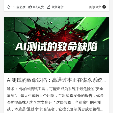
Anthropic 工程团队发布，系统拆解了 AI Agent（智能体）
910点热度
0人点赞
领测老贺
阅读全文
评估的核心难点与实践方法。文章解释了为何评估对智能体
研发至关重要，介绍了代码型、模型型、人工三类评分器，
以及针对编码、对话、研究、计算机操作等不同智能体的评
估方案。同时给出了从零搭建评估体系的…
AI测试的致命缺陷：高通过率正在谋杀系统
可靠性
导读： 你的AI测试工具，可能正成为系统中最危险的“安全
漏洞”。 每天生成数百个用例，产出绿得发亮的报告，你是
否觉得高枕无忧？本文撕开了这层假象：当前盛行的AI测
试，本质是“通过率”的合谋者，它擅长复制历史成功路径，