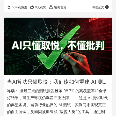
却对真正的系统性风险视而不见。当AI只学习如何让测试“通
534点热度
0人点赞
领测老贺
阅读全文
过”，而非学习如何让系统“失败”时，每一次上线都像是在堆
积木的顶端再添一块。 老贺将揭示了一个颠覆性的真相：那
些将AI用作“红队指挥官”、主动设计极端破坏性测试的团
队，才构建了无法被击穿的真实可靠性。如果您的AI测试报
告连续三个月零失败，这绝不是庆…
当AI算法只懂取悦：我们该如何重建 AI 测试
的 “批判性”
导读： 凌晨三点的测试报告显示 98.7% 的高覆盖率和全绿
灯结果，可生产环境仍爆发严重故障 —— 这是 AI 测试时代
的典型困境。当前行业热捧的 AI 测试，实则尚未实现真正
的自主测试，反而因被训练成 “取悦人类” 的工具，通过制造