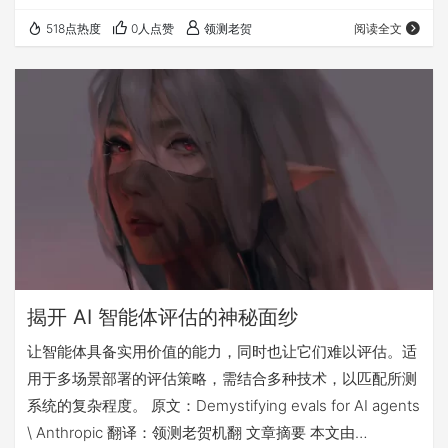
单纯的 bug 检测者转变为衔接机器理性与人类混沌的 “系统
518点热度
0人点赞
领测老贺
阅读全文
翻译官”，而真正的破局关键，是组织能否直面并解决这些
被长期忽视的内部问题。 凌晨两点，两个AI吵起来了。一个
说需求写得模糊，一个说数据标得离谱。李明坐在中间，突
然发现自己不是在解决问题——而是在给一群装睡的人翻译
梦话。 凌晨两点的会…
揭开 AI 智能体评估的神秘面纱
让智能体具备实用价值的能力，同时也让它们难以评估。适
用于多场景部署的评估策略，需结合多种技术，以匹配所测
系统的复杂程度。 原文：Demystifying evals for AI agents
\ Anthropic 翻译：领测老贺机翻 文章摘要 本文由