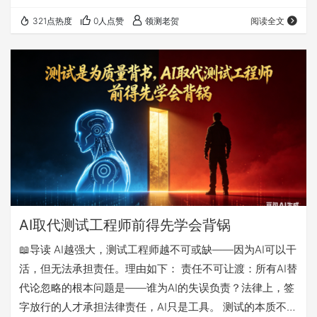
的“护城河”瞬间瓦解，引发了前所未有的身份认同危机。 领
321点热度
0人点赞
领测老贺
阅读全文
测老贺指出，问题的核心并非AI是否具有“思维”，而是因为
“测试思维”被过度神秘化，成为掩盖组织能力建设不足（如
缺失质量标准、可复用资产、知识库）的借口。真正的挑战
来自AI系统本身的“非确定性”行为，它彻底颠覆了基于确定
性输入-输出模型的传统测试…
AI取代测试工程师前得先学会背锅
📖导读 AI越强大，测试工程师越不可或缺——因为AI可以干
活，但无法承担责任。理由如下： 责任不可让渡：所有AI替
代论忽略的根本问题是——谁为AI的失误负责？法律上，签
字放行的人才承担法律责任，AI只是工具。 测试的本质不是