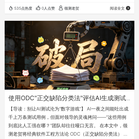
高通过率、高覆盖率的假象掩盖系统缺陷。过度依赖 AI 测
535点热度
0人点赞
领测老贺
阅读全文
试的团队，正逐渐丧失定义风险、质疑系统的核心能力，高
采纳率背后是 “效率假象”，甚至会让 Bug 被完美封装。但
AI 测试并非全无价值，关键是守住人工质疑的底线，通过
“破坏性测试” 等方式弥补 AI 的短板，避免将判断权完全交…
使用ODC"正交缺陷分类法"评估AI生成测试
用例的质量，追踪Prompt提示词迭代的效果
【导读：别让AI测试沦为“数字游戏”】 AI一夜之间能吐出成
千上万条测试用例，但面对领导的灵魂拷问——“这些用例
到底比人工强在哪？”团队却往往哑口无言。 在本文中，领
测老贺将经典软件工程方法论 ODC（正交缺陷分类法）​ 创