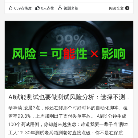
造性复用到AI测试场景中。文章拒绝空谈概念，直接给出一
659点热度
0人点赞
领测老贺
阅读全文
套可量化的评估体系：不再单纯追逐用例数量，而是通过
Defect Type（缺陷类型）、Impact（影响程度）​ 和
Trigger（触发条件）​ 来精准“称重”AI的发现能力。 无论你
是想证明AI测试的业务价值，还是想科学指导Prompt…
AI赋能测试也要做测试风险分析：选择不测
什么比测什么更重要
📖导读 凌晨3点，你还在修那个时好时坏的自动化脚本。覆
盖率99.8%，上周却刚出了支付丢单事故。 AI能1分钟生成
100个测试用例，你却越来越焦虑：难道我要一辈子当“脚本
工人”？ 30年测试老兵领测老贺直接点破：你不是在保质