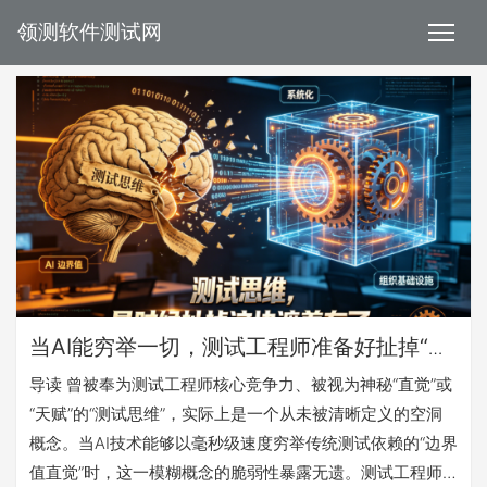
领测软件测试网
当AI能穷举一切，测试工程师准备好扯掉“测
试思维”这块遮羞布了吗？
导读 曾被奉为测试工程师核心竞争力、被视为神秘“直觉”或
“天赋”的“测试思维”，实际上是一个从未被清晰定义的空洞
概念。当AI技术能够以毫秒级速度穷举传统测试依赖的“边界
值直觉”时，这一模糊概念的脆弱性暴露无遗。测试工程师