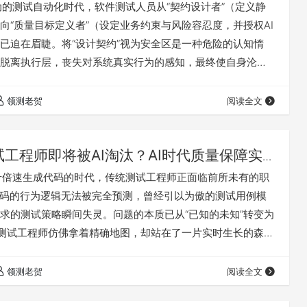
I驱动的测试自动化时代，软件测试人员从“契约设计者”（定义静
向“质量目标定义者”（设定业务约束与风险容忍度，并授权AI
已迫在眉睫。将“设计契约”视为安全区是一种危险的认知惰
脱离执行层，丧失对系统真实行为的感知，最终使自身沦为
“橡皮图章”。 老贺认为：即便人类保留最终决策权，一旦脱离
契约会迅速脱离实际，而AI则能通过海量执行数据证明其优
领测老贺
阅读全文
，悄然转移了“正确性”的自证权。 当人类脱离执行层带来的
示了仅凭“文档层…
试工程师即将被AI淘汰？AI时代质量保障实
以十倍速生成代码的时代，传统测试工程师正面临前所未有的职
代码的行为逻辑无法被完全预测，曾经引以为傲的测试用例模
求的测试策略瞬间失灵。问题的本质已从“已知的未知”转变为
，测试工程师仿佛拿着精确地图，却站在了一片实时生长的森林
可能在哪”都无法预见。 AI时代的质量保障核心战场已从“测试
“意图定义层”。真正的瓶颈不再是“如何测试”，而是“定义什么
领测老贺
阅读全文
为”。老贺认为，测试工程师的终点不是成为更快、更强的“找
应进化为…