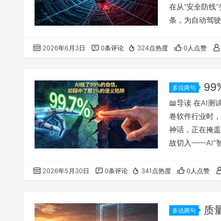
在从“安全防线
条，为自动驾驶
却因代码自身的
识别成障碍物。
2026年6月3日
0条评论
324点热度
0人点赞
bug。53万
人类有效验证极
9
多说两句
试员，AI
📖导读 在AI
卷软件行业时，
神话，正在掩盖
故切入——AI
据泄露。这个看
景。领测老贺由
2026年5月30日
0条评论
341点热度
0人点赞
达到10.3倍
不懂"荒谬"。它
质
多说两句