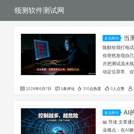
领测软件测试网
当
多说两句
不远了
陈默给我打电话
你突然发现自己
月把测试流水线全
动定位异常、自
回家。 然后用
符合我理解的模
2026年6月7日
0条评论
310点热度
0人点赞
亲手碰过日志了
一个更底层的东
AI
多说两句
统越危险？
📖 导读 文
业痛点：在AI驱