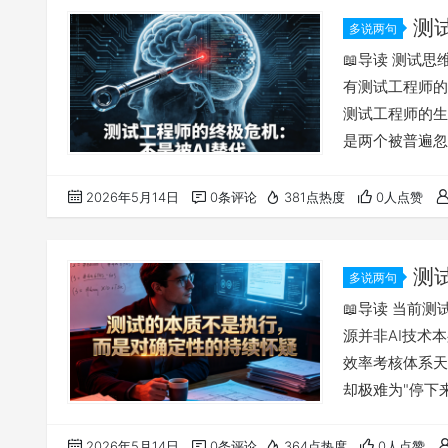
测
多说两句
被“可见产
📖导读 测试思
有测试工程师的
测试工程师的生
是两个被普遍忽
源分配偏好于“
的、基于业务直
2026年5月14日
0条评论
381点热度
0人点赞
无法被量化度量
层”，而非“思维
测
多说两句
因为AI太强
📖导读 当前
源并非AI技术
效率考核体系天
却极难为"停下
价值——对潜在
些没有直接产出
2026年5月14日
0条评论
364点热度
0人点赞