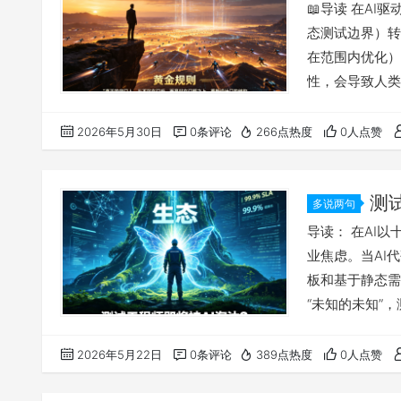
堵护城河
📖导读 在A
态测试边界）转
在范围内优化）
性，会导致人类
AI优化建议的
执行，其设计的
2026年5月30日
0条评论
266点热度
0人点赞
化建议的正确性
“双重盲区”：警
测
多说两句
战指南
导读： 在AI
业焦虑。当AI
板和基于静态需
“未知的未知”
面前，连“问题
执行层”转移至
2026年5月22日
0条评论
389点热度
0人点赞
是值得验证的行
Bug的人”，而