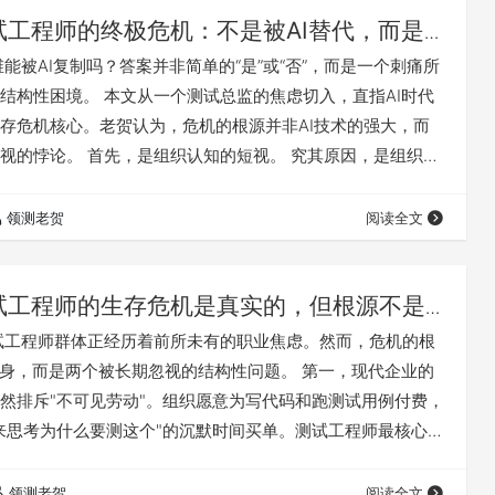
试工程师的终极危机：不是被AI替代，而是
出”困死
维能被AI复制吗？答案并非简单的“是”或“否”，而是一个刺痛所
结构性困境。 本文从一个测试总监的焦虑切入，直指AI时代
存危机核心。老贺认为，危机的根源并非AI技术的强大，而
视的悖论。 首先，是组织认知的短视。 究其原因，是组织资
可见产出”，如自动化测试脚本数量和执行时长。而更富价值
觉和系统经验的“前提性质疑”，虽然能规避巨大风险，却因为
领测老贺
阅读全文
，在组织的决策算法中权重归零。这导致资源持续流向“执行
层”。 其次，…
试工程师的生存危机是真实的，但根源不是
测试工程师群体正经历着前所未有的职业焦虑。然而，危机的根
本身，而是两个被长期忽视的结构性问题。 第一，现代企业的
然排斥"不可见劳动"。组织愿意为写代码和跑测试用例付费，
来思考为什么要测这个"的沉默时间买单。测试工程师最核心的
风险的深度质疑、对系统边界的反复推演——恰恰发生在那
的"思维间隙"中。这种价值无法被量化，因此在成本压力下首
领测老贺
阅读全文