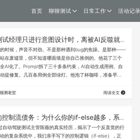
首页
聊聊测试
日常工作
活动记
测试经理只进行意图设计时，离被AI反噬就
的时候，声音不对劲。不是那种遇到bug的焦躁。是那种——
站在废墟里，但不知道哪面墙是你自己推倒的。他花了三个
AI化了。Prompt拆了三十多条约束，AI自动生成用例、自
动提修复。几百条用例全部绿灯。他泡了杯咖啡，准备早点
户说数据错了。 AI把正常日志当成异常删了。理由是："这不
式。"陈默翻了两天日志，什么都没翻出来——他已经半年没
领测老贺
阅读全文
。 他问我怎么办。但我觉得他的问题不是"怎么办"，而是另
西：他怎么就看不见…
的控制流债务：为什么你的if-else越多，系
章通过自动驾驶测试主管陈薇的真实经历，揭示了一个反直觉的行
动的复杂系统中，我们亲手写下的控制逻辑（if-else），正