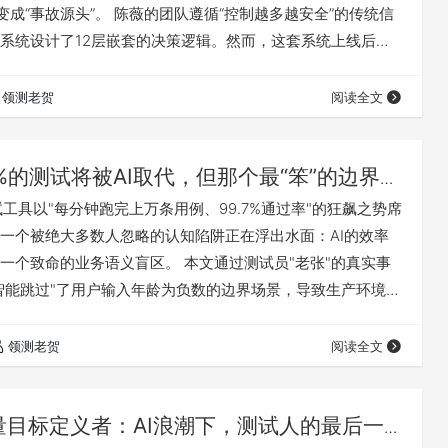
”变成“事故源头”。 陈薇的团队遵循“控制越多越安全”的传统信
系统设计了12层嵌套的决策逻辑。然而，这套系统上线后，
bug引发了两起误刹车——一次在高架桥急刹，一次把塑料袋
问题在哪？老贺指出：控制逻辑本身也是代码，代码就会有
领测老贺
阅读全文
条理论执行路径中，测试覆盖率不到500条——当系统复杂度逼近
限，传…
9%的测试将被AI取代，但那个最“笨”的边界测
永远学不会
测试工具以"每分钟跑完上万条用例、99.7%通过率"的狂飙之势席
一个被绝大多数人忽略的认知陷阱正在浮出水面：AI的效率
一个致命的业务语义盲区。 本文通过测试员"老张"的真实事
"智能跳过"了用户输入年龄为负数的边界场景，导致生产环境数
似"异常"的负数，恰恰是合规检查的防波堤，而AI不懂这个背
此展开深度追问：当AI把测试效率提升了95%、投资回报率
领测老贺
阅读全文
时，测试员的真正价值在哪里？ 答案令人清醒：AI懂模式，但它
…
量目标定义者：AI浪潮下，测试人的最后一