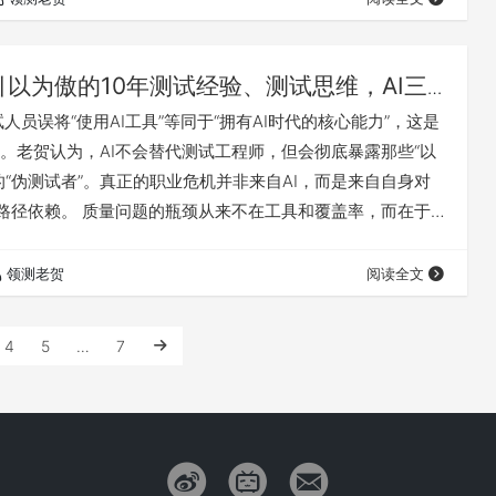
，人类质疑者自身的可靠性同样被高估。认知科学表明，人类
过度自信等系统性偏差，这…
引以为傲的10年测试经验、测试思维，AI三
了
试人员误将“使用AI工具”等同于“拥有AI时代的核心能力”，这是
。老贺认为，AI不会替代测试工程师，但会彻底暴露那些“以
的“伪测试者”。真正的职业危机并非来自AI，而是来自自身对
的路径依赖。 质量问题的瓶颈从来不在工具和覆盖率，而在于
界”。85%的重大线上事故源于“没人想过要测试这个组合”，这
价值所在——提出无人想到的问题。当下，测试左移和右移
领测老贺
阅读全文
而是并行的质量补充手段。未来，执行型岗位将快速萎缩，
备“系统性…
4
5
…
7