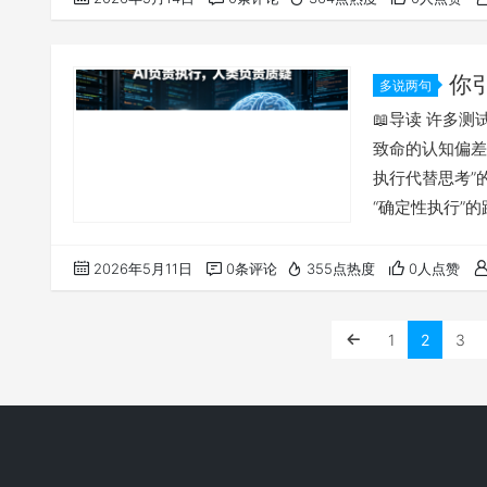
当其冲。 第二
存在确认偏见、
你
多说两句
个月就学完
📖导读 许多测
致命的认知偏差
执行代替思考”
“确定性执行”
人的“想象力边
正是测试思维的
2026年5月11日
0条评论
355点热度
0人点赞
并非此消彼长，
取而代之的是具
1
2
3