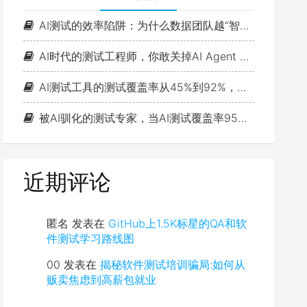
AI测试的效率陷阱：为什么数据团队越“智能”，测试思维越浅薄？
AI时代的测试工程师，你敢关掉AI Agent 一小时吗？
AI测试工具的测试覆盖率从45%到92%，故障率反而涨了15%
被AI驯化的测试专家，当AI测试覆盖率95%时，缺陷漏报率反而更高了：判断力退化的真相是什么？
近期评论
匿名
发表在
GitHub上1.5K标星的QA和软
件测试学习路线图
00
发表在
揭秘软件测试培训骗局:如何从
贩卖焦虑到高薪包就业