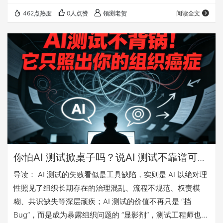
——工具和对象根本不匹配。所以：AI质量保障的核心不是
462点热度
0人点赞
领测老贺
阅读全文
发现缺陷，而是持续构建信任。具体分三步走——用黄金验
证集锚定基础正确性，用评分卡对齐团队认知，用信任衰减
曲线监控演化风险。三道防线逐层递进，从"点"的校验
到"面"的共识再到"线"的持续追踪，最终形成人机之间的认
知缓冲区。 一年前，…
你怕AI 测试掀桌子吗？说AI 测试不靠谱可能
只是表面现象！
导读： AI 测试的失败看似是工具缺陷，实则是 AI 以绝对理
性照见了组织长期存在的治理混乱、流程不规范、权责模
糊、共识缺失等深层顽疾；AI 测试的价值不再只是 “挡
Bug”，而是成为暴露组织问题的 “显影剂”，测试工程师也从