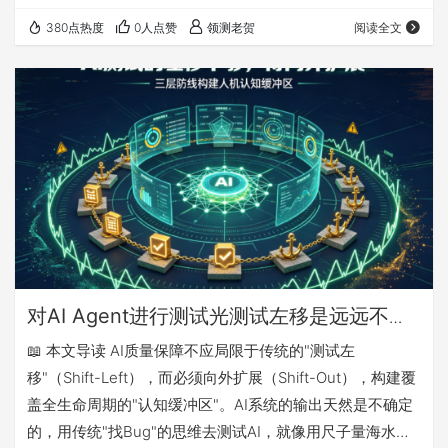
的经验主义是一种知识管理的失败，真正有竞争力的测试工
380点热度
0人点赞
领测老贺
阅读全文
程师是那些能将隐性判断转化为可执行步骤、可量化指标的
人。 小北把笔记本电脑合上的时候，手有点抖。 那是去年
冬天的一个下午，北京写字楼的暖气烧得人脸发烫。小北是
三年前参加过我测试培训课程的学员，刚升了中级测试工程
师，正面临他职业生涯的第一次“大考”—…
对AI Agent进行测试光测试左移是远远不够
的，还需要加围栏。
📖 本文导读 AI质量保障不应局限于传统的"测试左
移"（Shift-Left），而必须向外扩展（Shift-Out），构建覆
盖全生命周期的"认知缓冲区"。AI系统的输出天然是不确定
的，用传统"找Bug"的思维去测试AI，就像用尺子量海水