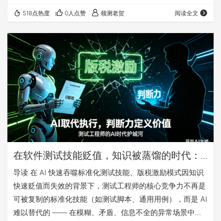
单纯的 bug 检测者转变为衔接机器理性与人类混沌的 “系统
518点热度
0人点赞
领测老贺
阅读全文
翻译官”，而真正的破局关键，是组织能否直面并解决这些
被长期忽视的内部问题。 凌晨两点，两个AI吵起来了。一个
说需求写得模糊，一个说数据标得离谱。李明坐在中间，突
然发现自己不是在解决问题——而是在给一群装睡的人翻译
梦话。 凌晨两点的会…
在软件测试技能贬值，知识被蒸馏的时代：
更需要靠判断力守住测试的职业价值
导读 在 AI 快速吞噬标准化测试技能、版税激励模式因知识
快速贬值而失效的背景下，测试工程师的核心竞争力不再是
可被复制的标准化技能（如测试脚本、通用用例），而是 AI
难以替代的 —— 在模糊、矛盾、信息不全的异常场景中，