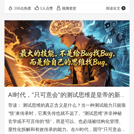
找Bug，而是质量背书：测试工程师的核心价值在于“专业判
388点热度
0人点赞
领测老贺
阅读全文
断+承担责任”，这包含大量隐性知识和业务直觉，无法被训
练数据替代。 AI带来新风险：非确定性与幻觉：大模型的概
率性输出颠覆了传统测试的确定性思维，需要人类专家做最
终验证和审计。 测试工程师的升维路径：从“执行者”升级为
“背书者”，从“技术工…
AI时代，“只可意会”的测试思维是皇帝的新
衣吗？
导读： 测试思维的真正含义是什么？当一种测试能力只能靠
“悟”来传承时，它离失传也就不远了。“测试思维”并非神秘
玄学或不可言传的“悟”，而是可以、也必须被结构化管理、
显性化拆解和有效传承的能力。在AI时代，固守“只可意会”