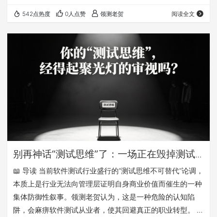
成测试用例、分析复杂缺陷、编写测试文档、甚至驱动自动
542点热度
0人点赞
领测老贺
阅读全文
化测试。 然而，机遇与挑战并存。你是否也面临以下困惑？
如何有效驾驭 AI 让它成为真正的助手而非 “猪队友”？ 如何
识别并规避 AI 带来的 “幻觉”、算法偏见等潜在风险？ 如何
制定组织级的 AI 测试战略 在这场技术变革中抢占先机？ 别
担心，全球软…
别再神话“测试思维”了：一场正在毁掉测试
从业者的集体自嗨
📖 导读 当前软件测试行业盛行的“测试思维不可替代”论调，
本质上是行业无法向管理层证明自身商业价值而催生的一种
集体防御性叙事。领测老贺认为，这是一种危险的认知陷
阱，会麻痹软件测试从业者，使其回避真正的职业转型。 领