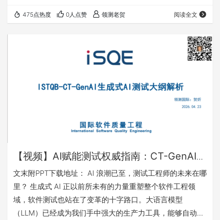
为应对这一需求，ISTQB® Agile Test Leadership at
475点热度
0人点赞
领测老贺
阅读全文
Scale（以下简称ISTQB®ATLaS）大规模敏捷测试领导力认
证应运而生，专为那些在大规模敏捷环境中担任领导职务的
测试专业人士设计。这一认证不仅帮助测试领导者提升敏捷
测试管理的战略视野，还能够优化团队协作、提升测试效
率，为组织…
【视频】AI赋能测试权威指南：CT-GenAI
生成式 AI 测试大纲全解析
文末附PPT下载地址： AI 浪潮已至，测试工程师的未来在哪
里？ 生成式 AI 正以前所未有的力量重塑整个软件工程领
域，软件测试也站在了变革的十字路口。大语言模型
（LLM）已经成为我们手中强大的生产力工具，能够自动生