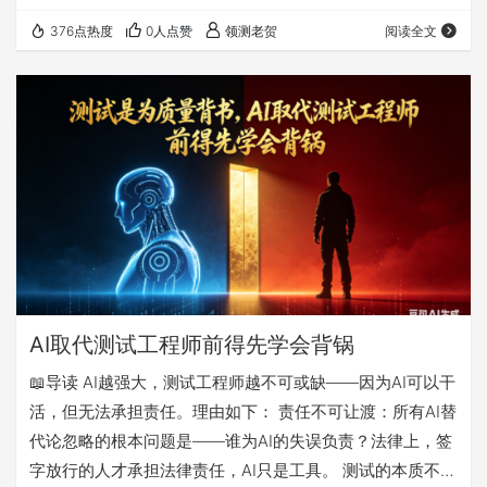
测老贺用“AI测试系统”的假设场景，刺破“测试思维”的神话光
376点热度
0人点赞
领测老贺
阅读全文
环，点明其无法被度量的致命缺陷。接着，通过揭示测试工
程师、测试经理、测试培训机构、AI测试工具供应商等各方
在“测试思维神化”叙事中的利益关系，构建了一个“集体幻
觉”的图景。 随后，回溯历史，类比纺织工、银行柜员被技
术替代的过程，指出所有被替代的职…
AI取代测试工程师前得先学会背锅
📖导读 AI越强大，测试工程师越不可或缺——因为AI可以干
活，但无法承担责任。理由如下： 责任不可让渡：所有AI替
代论忽略的根本问题是——谁为AI的失误负责？法律上，签
字放行的人才承担法律责任，AI只是工具。 测试的本质不是